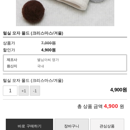
털실 모자 몰드 (크리스마스/겨울)
상품가
7,000원
할인가
4,900
원
제조사
별님아씨 명가
원산지
국내
털실 모자 몰드 (크리스마스/겨울)
4,900
원
+1
-1
4,900
총 상품 금액
원
바로 구매하기
장바구니
관심상품