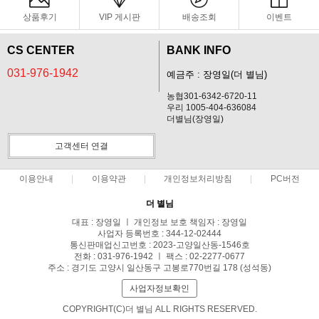
상품후기
VIP 게시판
배송조회
이벤트
CS CENTER
BANK INFO
031-976-1942
예금주 : 장영일(더 별님)
농협301-6342-6720-11
우리 1005-404-636084
더별님(장영일)
고객센터 연결
이용안내
이용약관
개인정보처리방침
PC버전
더 별님
대표 : 장영일 ㅣ 개인정보 보호 책임자 : 장영일
사업자 등록번호 : 344-12-02444
통신판매업신고번호 : 2023-고양일산동-1546호
전화 : 031-976-1942 ㅣ 팩스 : 02-2277-0677
주소 : 경기도 고양시 일산동구 고봉로770번길 178 (성석동)
사업자정보확인
COPYRIGHT(C)더 별님 ALL RIGHTS RESERVED.