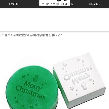
LOGIN
JOIN
ORDER
MYPAGE
스탬프
>
새해/연인/웨딩/아기생일/성탄절/포카드