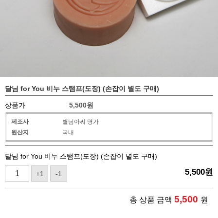
달님 for You 비누 스탬프(도장) (손잡이 별도 구매)
상품가
5,500
원
제조사
별님아씨 명가
원산지
국내
달님 for You 비누 스탬프(도장) (손잡이 별도 구매)
5,500
원
+1
-1
5,500
총 상품 금액
원