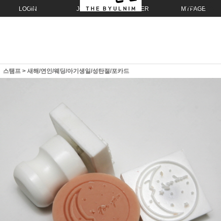
LOGIN
JOIN
ORDER
MYPAGE
스탬프
>
새해/연인/웨딩/아기생일/성탄절/포카드