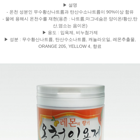
▶ 설명
- 온천 성분인 무수황산나트륨과 탄산수소나트륨이 90%이상 함유
- 물에 용해시 온천수를 재현(용존 : 나트륨,마그네슘은 양이온/황산,탄
산,염소는 음이온)
▶ 용도 : 입욕제, 비누첨가제
▶ 성분 : 무수황산나트륨, 탄산수소나트륨, 캐놀라오일, 레몬추출물,
ORANGE 205, YELLOW 4, 향료