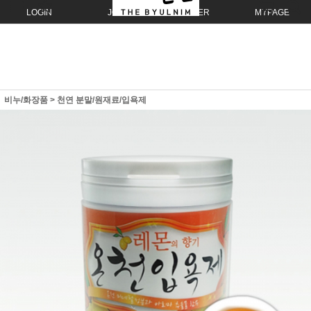
LOGIN
JOIN
ORDER
MYPAGE
비누/화장품
>
천연 분말/원재료/입욕제