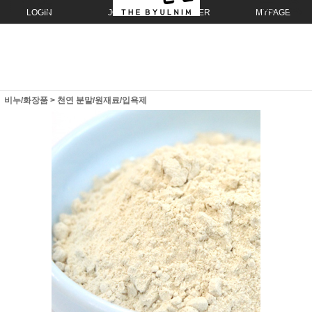
LOGIN
JOIN
ORDER
MYPAGE
비누/화장품
>
천연 분말/원재료/입욕제