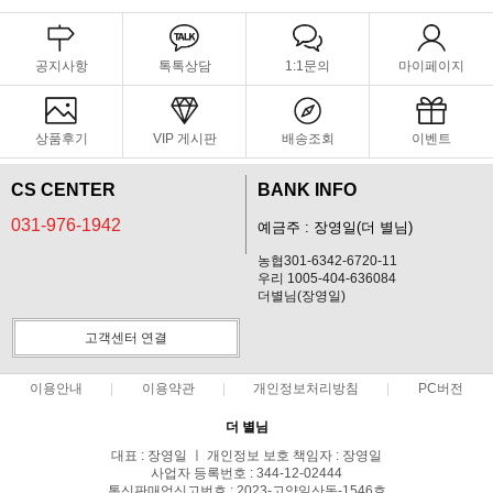
공지사항
톡톡상담
1:1문의
마이페이지
상품후기
VIP 게시판
배송조회
이벤트
CS CENTER
BANK INFO
031-976-1942
예금주 : 장영일(더 별님)
농협301-6342-6720-11
우리 1005-404-636084
더별님(장영일)
고객센터 연결
이용안내
이용약관
개인정보처리방침
PC버전
더 별님
대표 : 장영일 ㅣ 개인정보 보호 책임자 : 장영일
사업자 등록번호 : 344-12-02444
통신판매업신고번호 : 2023-고양일산동-1546호