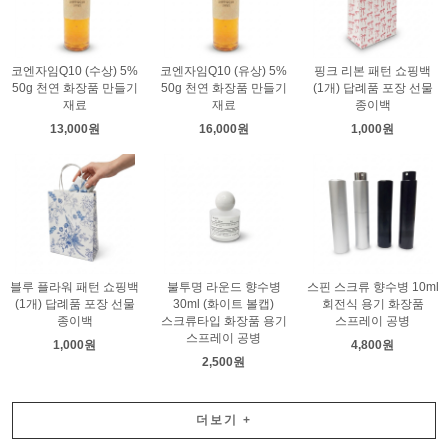
코엔자임Q10 (수상) 5%
코엔자임Q10 (유상) 5%
핑크 리본 패턴 쇼핑백
50g 천연 화장품 만들기
50g 천연 화장품 만들기
(1개) 답례품 포장 선물
재료
재료
종이백
13,000원
16,000원
1,000원
블루 플라워 패턴 쇼핑백
불투명 라운드 향수병
스핀 스크류 향수병 10ml
(1개) 답례품 포장 선물
30ml (화이트 볼캡)
회전식 용기 화장품
종이백
스크류타입 화장품 용기
스프레이 공병
스프레이 공병
1,000원
4,800원
2,500원
더보기
+