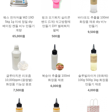
웨스 전자저울 WZ-19D
핑크 모기퇴치 실리콘
바다포도 추출물 100ml
5kg 1g 미세 정밀 diy
밴드 (1개) 석고방향제
화장품 재료 diy 비누
베이킹 캔들 비누 만들기
만들기 DIY 벌레퇴치
만들기
계량
팔찌
9,500원
65,000원
500원
글루타치온 리포좀
복숭아 추출물 100ml
솔루빌라이저 (유화제)
10,000ppm (용량별)
화장품 재료
100g 500g 1kg 화장품
화장품 기능성 원료
만들기 재료
6,000원
7,500원
4,000원