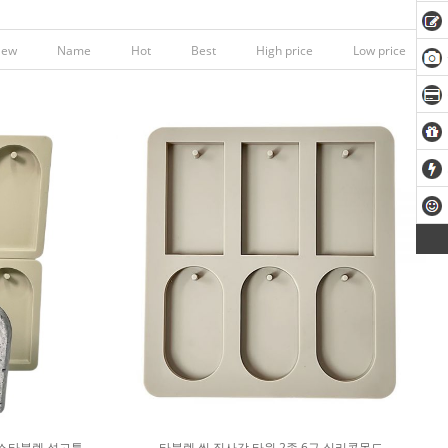
New
Name
Hot
Best
High price
Low price
 왁스타블렛 석고틀
타블렛 씬 직사각 타원 2종 6구 실리콘몰드