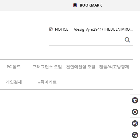
BOOKMARK
NOTICE.
/design/ym2941/THEBULNIMROGO.png
PC 몰드
프래그런스 오일
천연에센셜 오일
캔들/석고방향제
개인결제
★취미키트