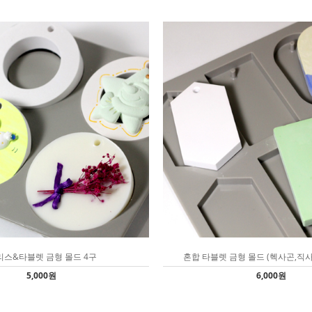
리스&타블렛 금형 몰드 4구
혼합 타블렛 금형 몰드 (헥사곤,직사
5,000원
6,000원