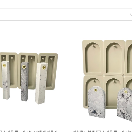
구 실리콘 몰드 diy 석고방향제 만들기
아치형 타블렛 6구 실리콘 몰드 diy