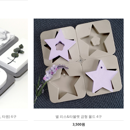
 타원) 6구
별 리스&타블렛 금형 몰드 4구
3,500원