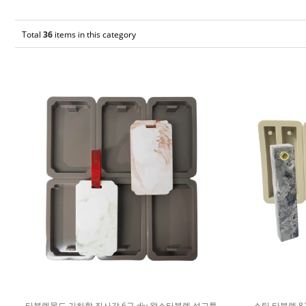
Total
36
items in this category
타블렛몰드 기하학 직사각 6구 diy 왁스타블렛 석고틀
스틱 타블렛 8