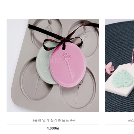
타블렛 열쇠 실리콘 몰드 4구
몬스
4,000원