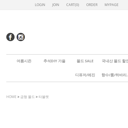
LOGIN
JOIN
CART(
0
)
ORDER
MYPAGE
여름시즌
추석DIY 가을
몰드 SALE
국내산 몰드 할
디퓨저/레진
향수/룸
HOME
>
금형 몰드
>
타블렛