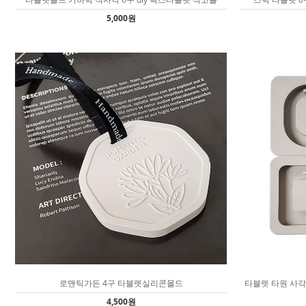
5,000원
로맨틱가든 4구 타블렛실리콘몰드
타블렛 타원 사각
4,500원