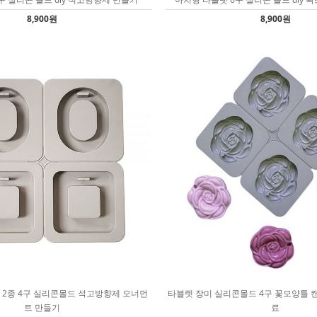
8,900원
8,900원
 2종 4구 실리콘몰드 석고방향제 오너먼
타블렛 장미 실리콘몰드 4구 꽃모양틀 
트 만들기
료