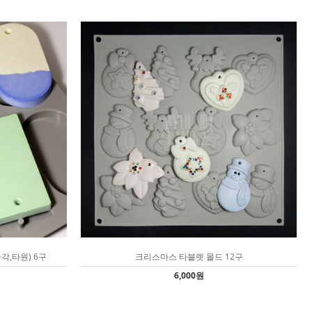
각,타원) 6구
크리스마스 타블렛 몰드 12구
6,000원