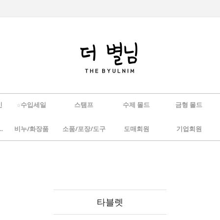
인
☆수입세일
스탬프
수제 몰드
금형 몰드
/하바리움
비누/화장품
소품/포장/도구
도매회원
기업회원
타블렛