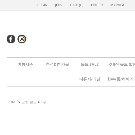
LOGIN
JOIN
CART(
0
)
ORDER
MYPAGE
여름시즌
추석DIY 가을
몰드 SALE
국내산 몰드 할
디퓨저/레진
향수/룸
HOME
>
금형 몰드
>
1구