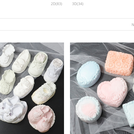
2D(83)
3D(34)