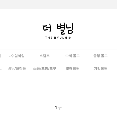
인
☆수입세일
스탬프
수제 몰드
금형 몰드
/하바리움
비누/화장품
소품/포장/도구
도매회원
기업회원
1구