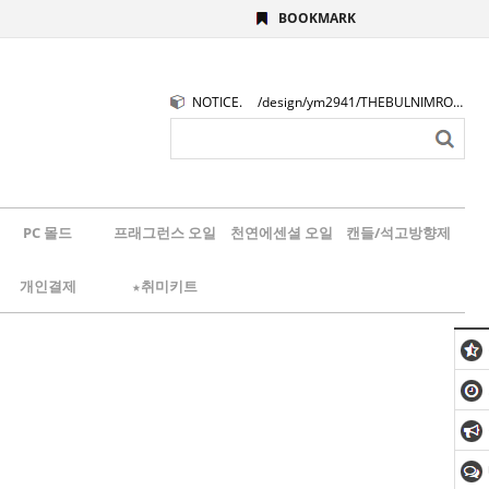
BOOKMARK
NOTICE.
/design/ym2941/THEBULNIMROGO.png
PC 몰드
프래그런스 오일
천연에센셜 오일
캔들/석고방향제
개인결제
★취미키트