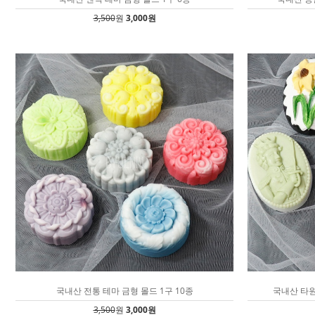
3,500
원
3,000원
국내산 전통 테마 금형 몰드 1구 10종
국내산 타원
3,500
원
3,000원