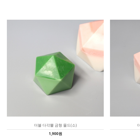
더블 다각뿔 금형 몰드(소)
더
1,900원