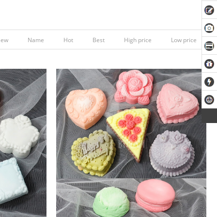
New
Name
Hot
Best
High price
Low price