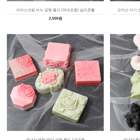
아이스크림 비누 금형 몰드 (막대포함) 실리콘틀
꼬까신 아기 신
2,500원
국내산 엔틱 테마 금형 몰드 1구 6종
국내산 동물