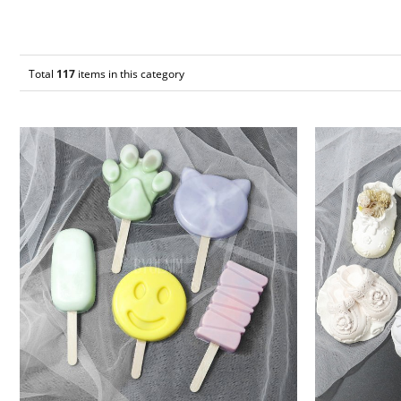
Total
117
items in this category