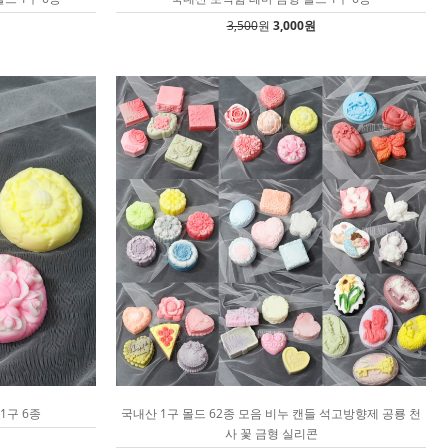
3,500
원
3,000원
1구 6종
국내산 1구 몰드 62종 모음 비누 캔들 석고방향제 공룡 천
사 꽃 금형 실리콘