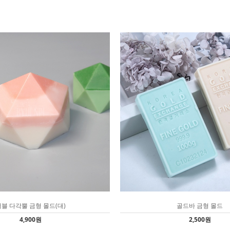
블 다각뿔 금형 몰드(대)
골드바 금형 몰드
4,900원
2,500원