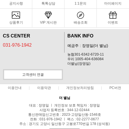
공지사항
톡톡상담
1:1문의
마이페이지
상품후기
VIP 게시판
배송조회
이벤트
CS CENTER
BANK INFO
031-976-1942
예금주 : 장영일(더 별님)
농협301-6342-6720-11
우리 1005-404-636084
더별님(장영일)
고객센터 연결
이용안내
이용약관
개인정보처리방침
PC버전
더 별님
대표 : 장영일 ㅣ 개인정보 보호 책임자 : 장영일
사업자 등록번호 : 344-12-02444
통신판매업신고번호 : 2023-고양일산동-1546호
전화 : 031-976-1942 ㅣ 팩스 : 02-2277-0677
주소 : 경기도 고양시 일산동구 고봉로770번길 178 (성석동)