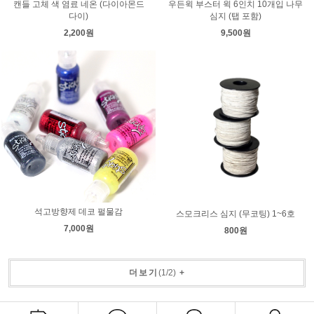
캔들 고체 색 염료 네온 (다이아몬드
우든윅 부스터 윅 6인치 10개입 나무
다이)
심지 (탭 포함)
2,200원
9,500원
석고방향제 데코 펄물감
스모크리스 심지 (무코팅) 1~6호
7,000원
800원
더보기
(
1
/
2
)
+