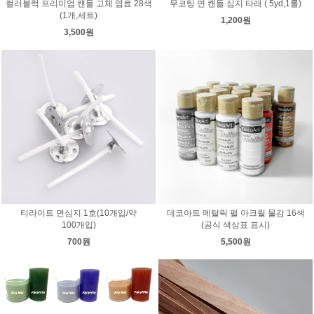
컬러블럭 프리미엄 캔들 고체 염료 28색
무코팅 면 캔들 심지 타래 ( 5yd,1롤)
(1개,세트)
1,200원
3,500원
티라이트 면심지 1호(10개입/약
데코아트 메탈릭 펄 아크릴 물감 16색
100개입)
(공식 색상표 표시)
700원
5,500원