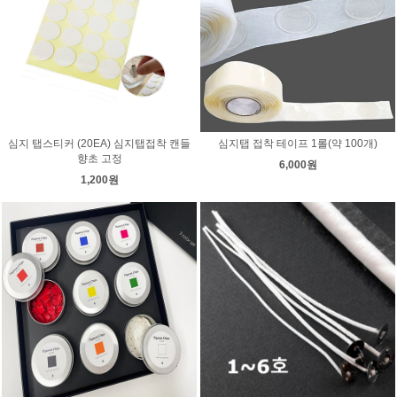
심지 탭스티커 (20EA) 심지탭접착 캔들
심지탭 접착 테이프 1롤(약 100개)
향초 고정
6,000원
1,200원