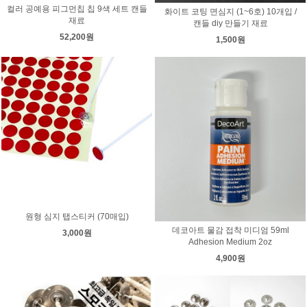
컬러 공예용 피그먼칩 칩 9색 세트 캔들
화이트 코팅 면심지 (1~6호) 10개입 /
재료
캔들 diy 만들기 재료
52,200원
1,500원
원형 심지 탭스티커 (70매입)
데코아트 물감 접착 미디엄 59ml
3,000원
Adhesion Medium 2oz
4,900원