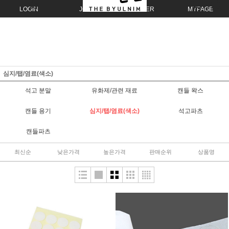
LOGIN
JOIN
ORDER
MYPAGE
심지/탭/염료(색소)
석고 분말
유화제/관련 재료
캔들 왁스
캔들 용기
심지/탭/염료(색소)
석고파츠
캔들파츠
최신순
낮은가격
높은가격
판매순위
상품명