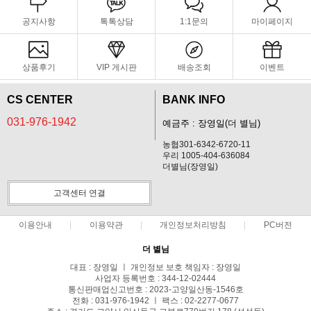
공지사항
톡톡상담
1:1문의
마이페이지
상품후기
VIP 게시판
배송조회
이벤트
CS CENTER
BANK INFO
031-976-1942
예금주 : 장영일(더 별님)
농협301-6342-6720-11
우리 1005-404-636084
더별님(장영일)
고객센터 연결
이용안내
이용약관
개인정보처리방침
PC버전
더 별님
대표 : 장영일 ㅣ 개인정보 보호 책임자 : 장영일
사업자 등록번호 : 344-12-02444
통신판매업신고번호 : 2023-고양일산동-1546호
전화 : 031-976-1942 ㅣ 팩스 : 02-2277-0677