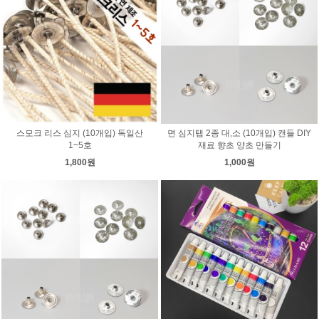
스모크 리스 심지 (10개입) 독일산
면 심지탭 2종 대,소 (10개입) 캔들 DIY
1~5호
재료 향초 양초 만들기
1,800원
1,000원