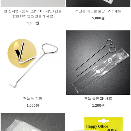
면 심지탭 2종 대,소(약 100개입) 캔들
석고용 아크릴 물감 12색 세트
향초 DIY 양초 만들기 재료
5,800원
5,500원
캔들 윅 디퍼
캔들 툴핀 2P 세트
1,000원
1,200원