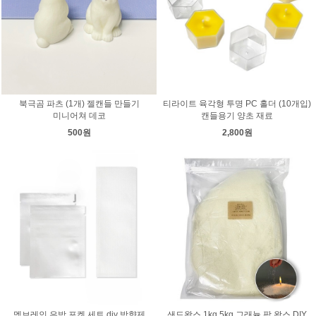
북극곰 파츠 (1개) 젤캔들 만들기
티라이트 육각형 투명 PC 홀더 (10개입)
미니어쳐 데코
캔들용기 양초 재료
500원
2,800원
멤브레인 은박 포켓 세트 diy 방향제
샌드왁스 1kg 5kg 그래뉼 팜 왁스 DIY