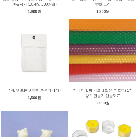
캔들용기 (10개입,100개입)
향초 고정
1,900원
1,200원
아일렛 코튼 방향제 파우치 (1개)
정사각 컬러 비즈시트 (심지포함) 1장
양초 만들기 캔들재료
1,500원
2,000원