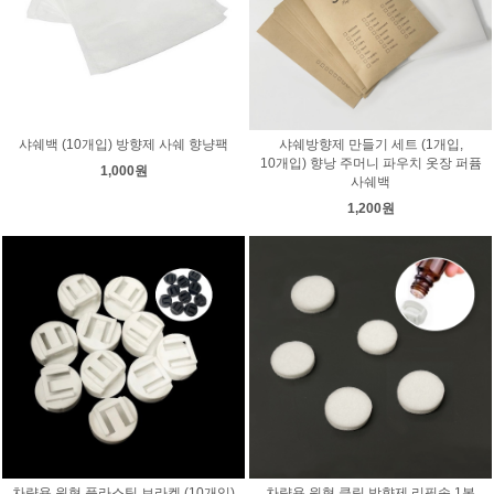
샤쉐백 (10개입) 방향제 사쉐 향냥팩
샤쉐방향제 만들기 세트 (1개입,
10개입) 향낭 주머니 파우치 옷장 퍼퓸
1,000원
사쉐백
1,200원
차량용 원형 플라스틱 브라켓 (10개입)
차량용 원형 클립 방향제 리필솜 1봉