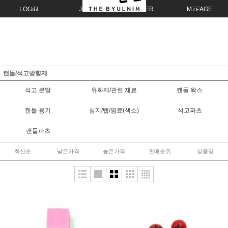
LOGIN
JOIN
ORDER
MYPAGE
캔들/석고방향제
석고 분말
유화제/관련 재료
캔들 왁스
캔들 용기
심지/탭/염료(색소)
석고파츠
캔들파츠
최신순
낮은가격
높은가격
판매순위
상품명