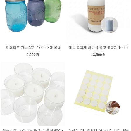
볼 퍼펙트 캔들 용기 473ml 3색 공병
캔들 광택제 바니쉬 유광 코팅제 100ml
4,000원
13,500원
높은 원형 티라이트 투명 PC홀더 4x2.6
심지 탭스티커 (20EA) 심지탭접착 캔들