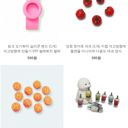
핑크 모기퇴치 실리콘 밴드 (1개)
앙증 토마토 파츠 (1개) 키캡 석고방향제
석고방향제 만들기 DIY 벌레퇴치 팔찌
젤캔들 미니어쳐 다용도 데코 장식
500원
300원