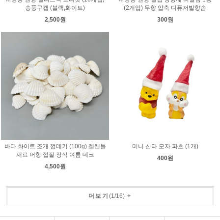
송풍구캡 (블랙,화이트)
(2개입) 무향 압축 디퓨저발향솜
2,500원
300원
바다 화이트 조개 껍데기 (100g) 젤캔들
미니 산타 모자 파츠 (1개)
재료 어항 껍질 장식 여름 데코
400원
4,500원
더보기
(
1
/
16
)
+