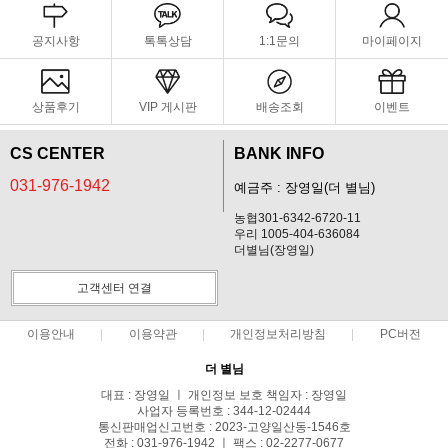
공지사항
톡톡상담
1:1문의
마이페이지
상품후기
VIP 게시판
배송조회
이벤트
CS CENTER
BANK INFO
031-976-1942
예금주 : 장영일(더 별님)
농협301-6342-6720-11
우리 1005-404-636084
더별님(장영일)
고객센터 연결
이용안내
이용약관
개인정보처리방침
PC버전
더 별님
대표 : 장영일 ㅣ 개인정보 보호 책임자 : 장영일
사업자 등록번호 : 344-12-02444
통신판매업신고번호 : 2023-고양일산동-1546호
전화 : 031-976-1942 ㅣ 팩스 : 02-2277-0677