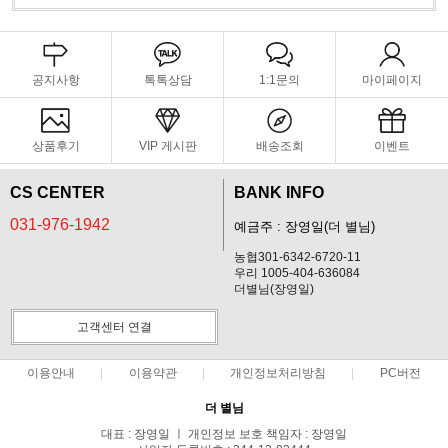
공지사항
톡톡상담
1:1문의
마이페이지
상품후기
VIP 게시판
배송조회
이벤트
CS CENTER
BANK INFO
031-976-1942
예금주 : 장영일(더 별님)
농협301-6342-6720-11
우리 1005-404-636084
더별님(장영일)
고객센터 연결
이용안내
이용약관
개인정보처리방침
PC버전
더 별님
대표 : 장영일 ㅣ 개인정보 보호 책임자 : 장영일