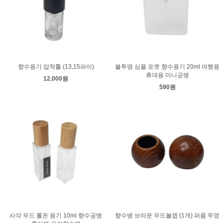
향수용기 압착툴 (13,15파이)
불투명 심플 포켓 향수용기 20ml 여행용
휴대용 미니공병
12,000원
590원
사각 우드 롤온 용기 10ml 향수공병
향수병 브라운 우드볼캡 (1개) 퍼퓸 뚜껑