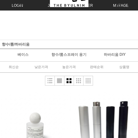
LOGIN
JOIN
ORDER
MYPAGE
향수/룸/하바리움
베이스
향수/룸스프레이 용기
하바리움 DIY
최신순
낮은가격
높은가격
판매순위
상품명