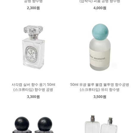
공병 향수병
(압착식) 퍼퓸 공병 향수병
2,300원
4,000원
사각캡 실버 향수 용기 50ml
50ml 유광 블루 볼캡 불투명 향수공병
(스크류타입) 향수병 공병
(스크류타입) 유리 향수병
3,300원
3,500원