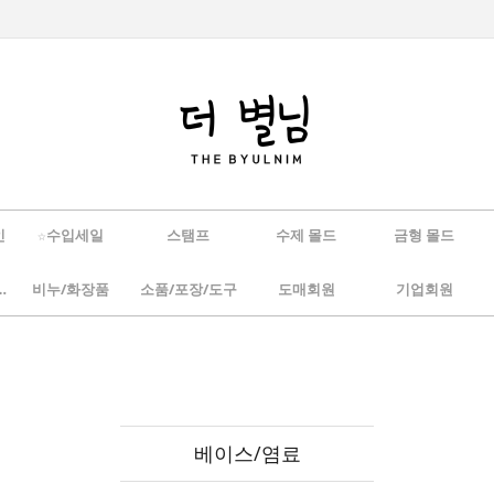
인
☆수입세일
스탬프
수제 몰드
금형 몰드
/하바리움
비누/화장품
소품/포장/도구
도매회원
기업회원
베이스/염료