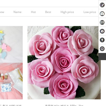
New
Name
Hot
Best
High price
Low price
몰드 추가 선택) 키트
주물럭 비누 베이스 100g , 1kg