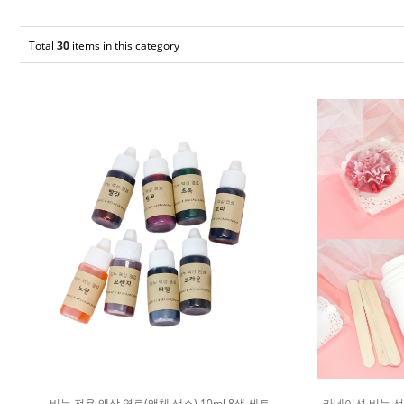
Total
30
items in this category
비누 전용 액상 염료(액체 색소) 10ml 8색 세트
카네이션 비누 선물