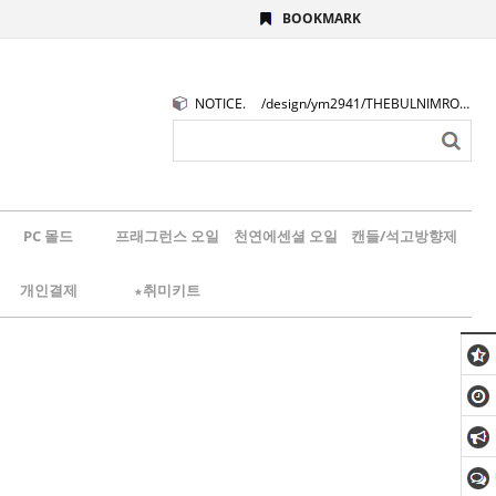
BOOKMARK
NOTICE.
/design/ym2941/THEBULNIMROGO.png
PC 몰드
프래그런스 오일
천연에센셜 오일
캔들/석고방향제
개인결제
★취미키트