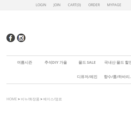
LOGIN
JOIN
CART(
0
)
ORDER
MYPAGE
여름시즌
추석DIY 가을
몰드 SALE
국내산 몰드 할
디퓨저/레진
향수/룸
HOME
>
비누/화장품
>
베이스/염료