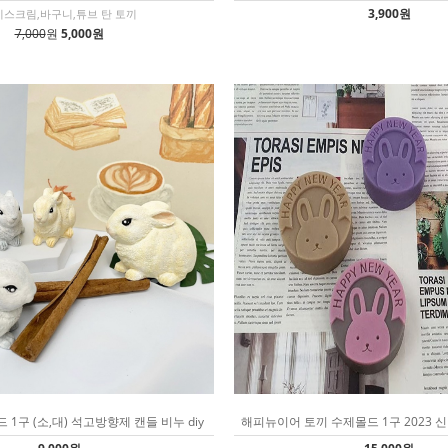
3,900원
스크림,바구니,튜브 탄 토끼
7,000
원
5,000원
 1구 (소,대) 석고방향제 캔들 비누 diy
해피뉴이어 토끼 수제몰드 1구 2023 