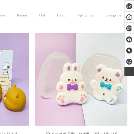
New
Name
Hot
Best
High price
Low price
 (자체제작)
2D 리본 토끼 곰돌이 수제몰드 2종 (자체제작)