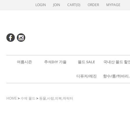
LOGIN
JOIN
CART(
0
)
ORDER
MYPAGE
여름시즌
추석DIY 가을
몰드 SALE
국내산 몰드 할
디퓨저/레진
향수/룸
HOME
>
수제 몰드
>
동물,사람,의복,캐릭터