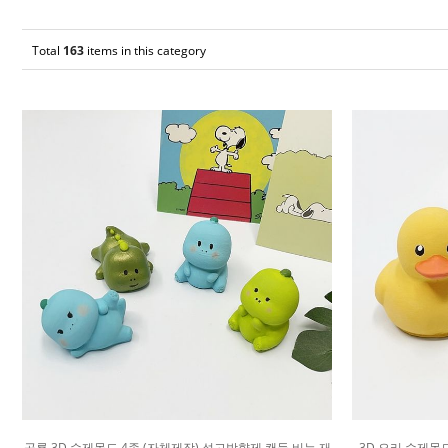
Total
163
items in this category
공룡 3D 수제몰드 4종 (자체제작) 석고방향제 캔들 비누 재
3D 오리 수제몰