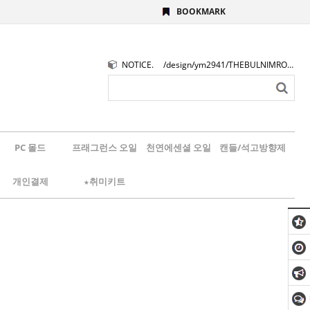
BOOKMARK
NOTICE.
/design/ym2941/THEBULNIMROGO.png
PC 몰드
프래그런스 오일
천연에센셜 오일
캔들/석고방향제
개인결제
★취미키트