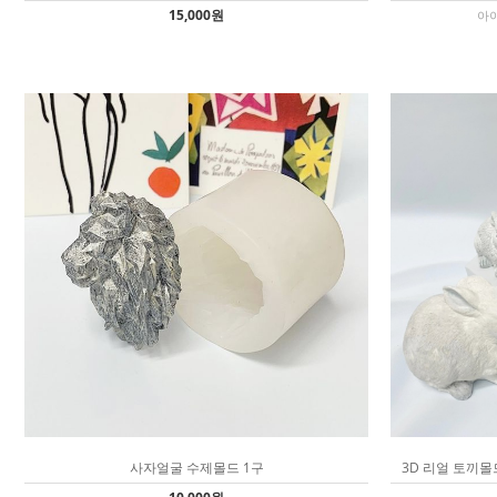
15,000원
아이
사자얼굴 수제몰드 1구
3D 리얼 토끼몰드