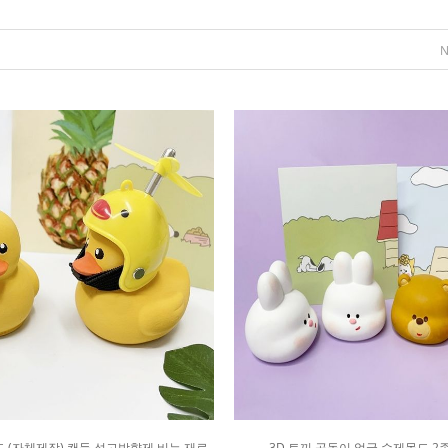
드 (자체제작) 캔들 석고방향제 비누 재료
3D 토끼 곰돌이 얼굴 수제몰드 2종