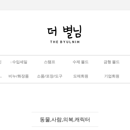
인
☆수입세일
스탬프
수제 몰드
금형 몰드
/하바리움
비누/화장품
소품/포장/도구
도매회원
기업회원
동물,사람,의복,캐릭터