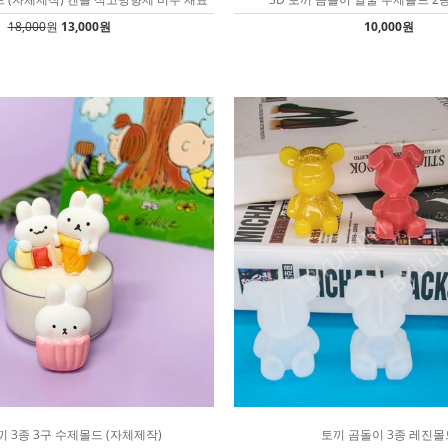
18,000
원
13,000원
10,000원
끼 3종 3구 수제몰드 (자체제작)
토끼 곰돌이 3종 레진몰