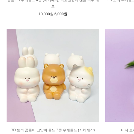
료
10,000
원
6,000원
3D 토끼 곰돌이 고양이 몰드 3종 수제몰드 (자체제작)
미니 토