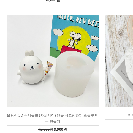
10,000원
몰랑이 3D 수제몰드 (자체제작) 캔들 석고방향제 초콜릿 비
진
누 만들기
12,000
원
9,900원