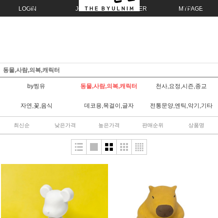
LOGIN
JOIN
ORDER
MYPAGE
동물,사람,의복,캐릭터
by찡유
동물,사람,의복,캐릭터
천사,요정,시즌,종교
자연,꽃,음식
데코용,목걸이,글자
전통문양,엔틱,악기,기타
최신순
낮은가격
높은가격
판매순위
상품명