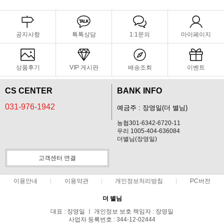
공지사항
톡톡상담
1:1문의
마이페이지
상품후기
VIP 게시판
배송조회
이벤트
CS CENTER
BANK INFO
031-976-1942
예금주 : 장영일(더 별님)
농협301-6342-6720-11
우리 1005-404-636084
더별님(장영일)
고객센터 연결
이용안내
이용약관
개인정보처리방침
PC버전
더 별님
대표 : 장영일 ㅣ 개인정보 보호 책임자 : 장영일
사업자 등록번호 : 344-12-02444