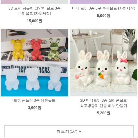
3D 토끼 곰돌이 고양이 몰드 3종
미니 토끼 3종 3구 수제몰드 (자체제작)
수제몰드 (자체제작)
5,000원
15,000원
토끼 곰돌이 3종 레진몰드
3D 미니토끼 3종 실리콘몰드
석고방향제 캔들 비누 만들기
3,900원
5,200원
더보기
(
1
/
7
)
+