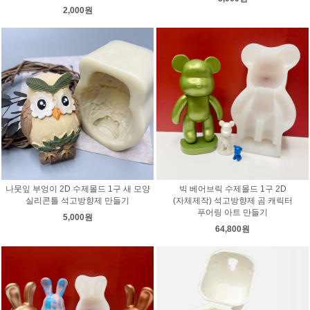
2,000원
나뭇잎 부엉이 2D 수제몰드 1구 새 모양
빅 베어브릭 수제몰드 1구 2D
실리콘틀 석고방향제 만들기
(자체제작) 석고방향제 곰 캐릭터
푸어링 아트 만들기
5,000원
64,800원