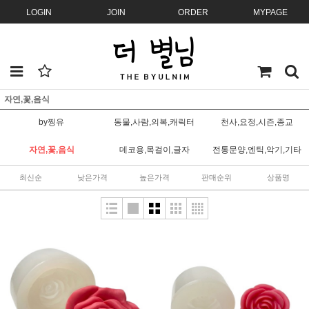
LOGIN
JOIN
ORDER
MYPAGE
자연,꽃,음식
by찡유
동물,사람,의복,캐릭터
천사,요정,시즌,종교
자연,꽃,음식
데코용,목걸이,글자
전통문양,엔틱,악기,기타
최신순
낮은가격
높은가격
판매순위
상품명