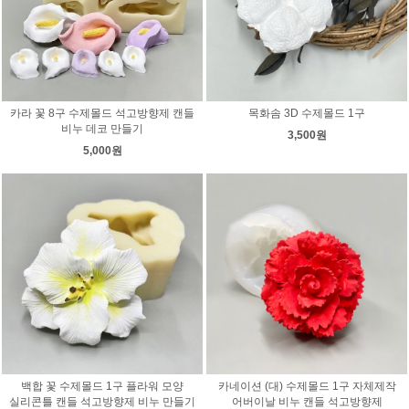
카라 꽃 8구 수제몰드 석고방향제 캔들
목화솜 3D 수제몰드 1구
비누 데코 만들기
3,500원
5,000원
백합 꽃 수제몰드 1구 플라워 모양
카네이션 (대) 수제몰드 1구 자체제작
실리콘틀 캔들 석고방향제 비누 만들기
어버이날 비누 캔들 석고방향제