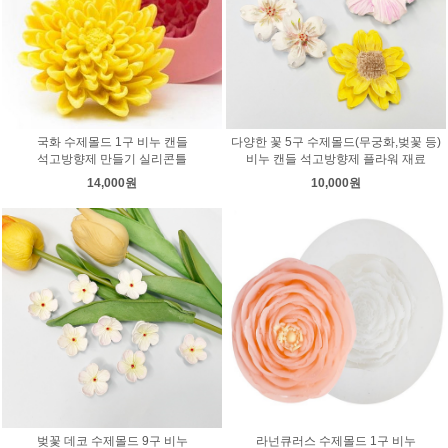
국화 수제몰드 1구 비누 캔들
다양한 꽃 5구 수제몰드(무궁화,벚꽃 등)
석고방향제 만들기 실리콘틀
비누 캔들 석고방향제 플라워 재료
14,000원
10,000원
벚꽃 데코 수제몰드 9구 비누
라넌큐러스 수제몰드 1구 비누