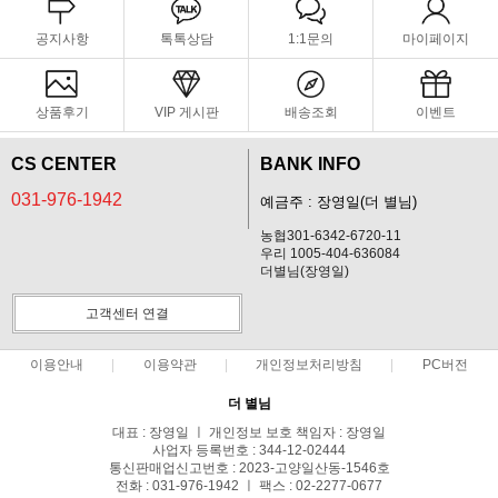
공지사항
톡톡상담
1:1문의
마이페이지
상품후기
VIP 게시판
배송조회
이벤트
CS CENTER
BANK INFO
031-976-1942
예금주 : 장영일(더 별님)
농협301-6342-6720-11
우리 1005-404-636084
더별님(장영일)
고객센터 연결
이용안내
이용약관
개인정보처리방침
PC버전
더 별님
대표 : 장영일 ㅣ 개인정보 보호 책임자 : 장영일
사업자 등록번호 : 344-12-02444
통신판매업신고번호 : 2023-고양일산동-1546호
전화 : 031-976-1942 ㅣ 팩스 : 02-2277-0677