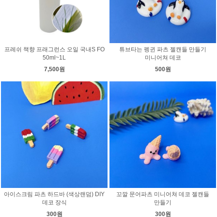
프레쉬 책향 프래그런스 오일 국내S FO
튜브타는 펭귄 파츠 젤캔들 만들기
50ml~1L
미니어쳐 데코
7,500원
500원
아이스크림 파츠 하드바 (색상랜덤) DIY
꼬깔 문어파츠 미니어쳐 데코 젤캔들
데코 장식
만들기
300원
300원