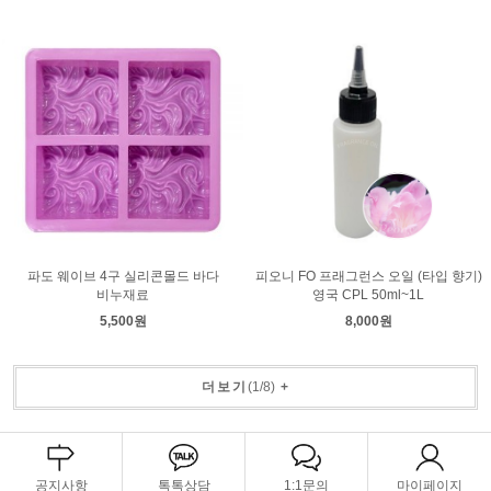
파도 웨이브 4구 실리콘몰드 바다
피오니 FO 프래그런스 오일 (타입 향기)
비누재료
영국 CPL 50ml~1L
5,500원
8,000원
더보기
(
1
/
8
)
+
공지사항
톡톡상담
1:1문의
마이페이지