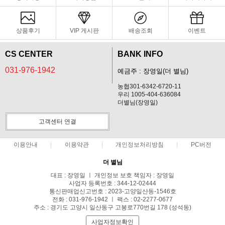
상품후기
VIP 게시판
배송조회
이벤트
CS CENTER
BANK INFO
031-976-1942
예금주 : 장영일(더 별님)
농협301-6342-6720-11
우리 1005-404-636084
더별님(장영일)
고객센터 연결
이용안내
이용약관
개인정보처리방침
PC버전
더 별님
대표 : 장영일 ㅣ 개인정보 보호 책임자 : 장영일
사업자 등록번호 : 344-12-02444
통신판매업신고번호 : 2023-고양일산동-1546호
전화 : 031-976-1942 ㅣ 팩스 : 02-2277-0677
주소 : 경기도 고양시 일산동구 고봉로770번길 178 (성석동)
사업자정보확인