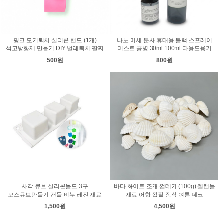
핑크 모기퇴치 실리콘 밴드 (1개)
나노 미세 분사 휴대용 블랙 스프레이
석고방향제 만들기 DIY 벌레퇴치 팔찌
미스트 공병 30ml 100ml 다용도용기
500원
800원
사각 큐브 실리콘몰드 3구
바다 화이트 조개 껍데기 (100g) 젤캔들
모스큐브만들기 캔들 비누 레진 재료
재료 어항 껍질 장식 여름 데코
1,500원
4,500원