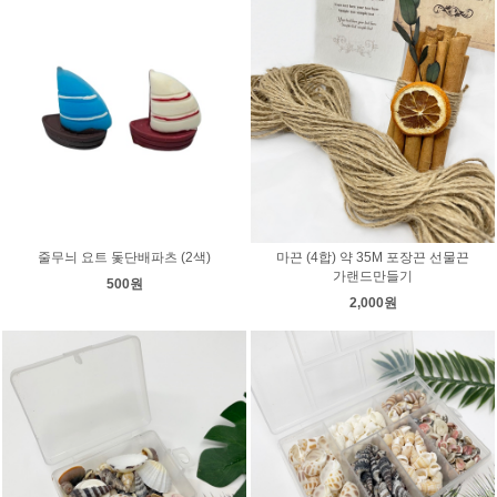
줄무늬 요트 돛단배파츠 (2색)
마끈 (4합) 약 35M 포장끈 선물끈
가랜드만들기
500원
2,000원