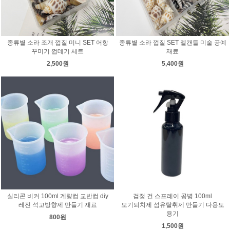
종류별 소라 조개 껍질 미니 SET 어항
종류별 소라 껍질 SET 젤캔들 미술 공예
꾸미기 껍데기 세트
재료
2,500원
5,400원
실리콘 비커 100ml 계량컵 교반컵 diy
검정 건 스프레이 공병 100ml
레진 석고방향제 만들기 재료
모기퇴치제 섬유탈취제 만들기 다용도
용기
800원
1,500원