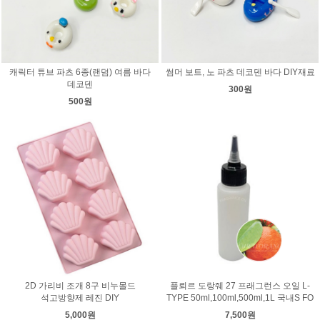
캐릭터 튜브 파츠 6종(랜덤) 여름 바다
썸머 보트, 노 파츠 데코덴 바다 DIY재료
데코덴
300원
500원
2D 가리비 조개 8구 비누몰드
플뢰르 도랑줴 27 프래그런스 오일 L-
석고방향제 레진 DIY
TYPE 50ml,100ml,500ml,1L 국내S FO
5,000원
7,500원