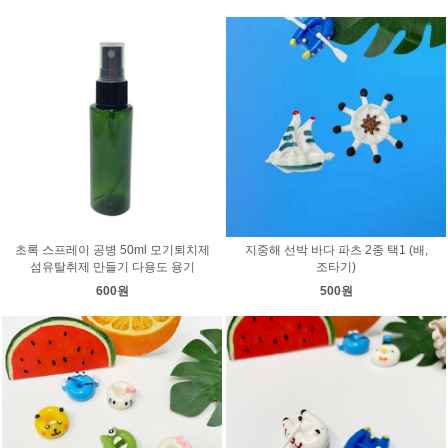
초록 스프레이 공병 50ml 모기퇴치제
지중해 선박 바다 파츠 2종 택1 (배,
섬유탈취제 만들기 다용도 용기
조타기)
600원
500원