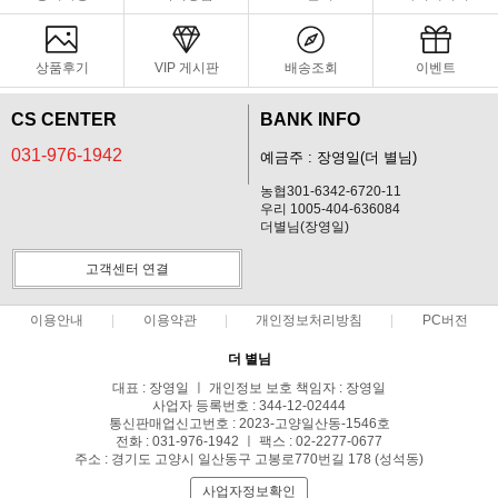
상품후기
VIP 게시판
배송조회
이벤트
CS CENTER
BANK INFO
031-976-1942
예금주 : 장영일(더 별님)
농협301-6342-6720-11
우리 1005-404-636084
더별님(장영일)
고객센터 연결
이용안내
이용약관
개인정보처리방침
PC버전
더 별님
대표 : 장영일 ㅣ 개인정보 보호 책임자 : 장영일
사업자 등록번호 : 344-12-02444
통신판매업신고번호 : 2023-고양일산동-1546호
전화 : 031-976-1942 ㅣ 팩스 : 02-2277-0677
주소 : 경기도 고양시 일산동구 고봉로770번길 178 (성석동)
사업자정보확인