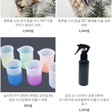
종류별 소라 조개 껍질 미니 SET 어항
종류별 소라 껍질 SET 젤캔들 미술 공예
꾸미기 껍데기 세트
재료
2,500원
5,400원
실리콘 비커 100ml 계량컵 교반컵 diy
검정 건 스프레이 공병 100ml
레진 석고방향제 만들기 재료
모기퇴치제 섬유탈취제 만들기 다용도
용기
800원
1,500원