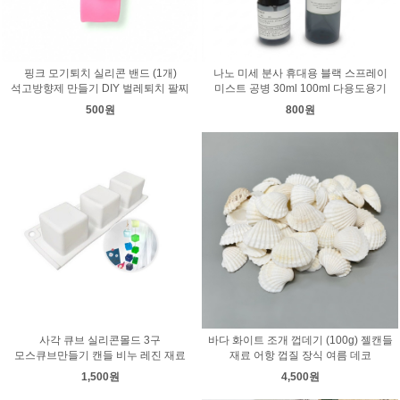
핑크 모기퇴치 실리콘 밴드 (1개)
나노 미세 분사 휴대용 블랙 스프레이
석고방향제 만들기 DIY 벌레퇴치 팔찌
미스트 공병 30ml 100ml 다용도용기
500원
800원
사각 큐브 실리콘몰드 3구
바다 화이트 조개 껍데기 (100g) 젤캔들
모스큐브만들기 캔들 비누 레진 재료
재료 어항 껍질 장식 여름 데코
1,500원
4,500원