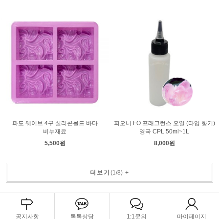
파도 웨이브 4구 실리콘몰드 바다
피오니 FO 프래그런스 오일 (타입 향기)
비누재료
영국 CPL 50ml~1L
5,500원
8,000원
더보기
(
1
/
8
)
+
공지사항
톡톡상담
1:1문의
마이페이지