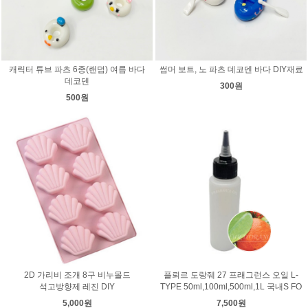
캐릭터 튜브 파츠 6종(랜덤) 여름 바다
썸머 보트, 노 파츠 데코덴 바다 DIY재료
데코덴
300원
500원
2D 가리비 조개 8구 비누몰드
플뢰르 도랑줴 27 프래그런스 오일 L-
석고방향제 레진 DIY
TYPE 50ml,100ml,500ml,1L 국내S FO
5,000원
7,500원