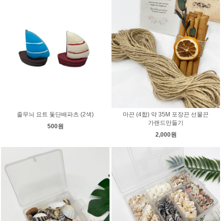
줄무늬 요트 돛단배파츠 (2색)
마끈 (4합) 약 35M 포장끈 선물끈
가랜드만들기
500원
2,000원