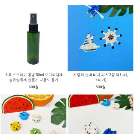
초록 스프레이 공병 50ml 모기퇴치제
지중해 선박 바다 파츠 2종 택1 (배,
섬유탈취제 만들기 다용도 용기
조타기)
600원
500원