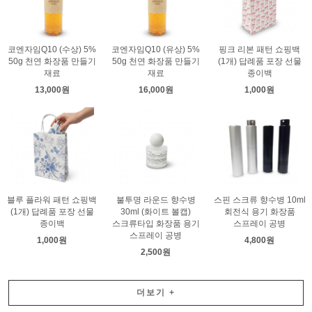
코엔자임Q10 (수상) 5%
코엔자임Q10 (유상) 5%
핑크 리본 패턴 쇼핑백
50g 천연 화장품 만들기
50g 천연 화장품 만들기
(1개) 답례품 포장 선물
재료
재료
종이백
13,000원
16,000원
1,000원
블루 플라워 패턴 쇼핑백
불투명 라운드 향수병
스핀 스크류 향수병 10ml
(1개) 답례품 포장 선물
30ml (화이트 볼캡)
회전식 용기 화장품
종이백
스크류타입 화장품 용기
스프레이 공병
스프레이 공병
1,000원
4,800원
2,500원
더보기
+