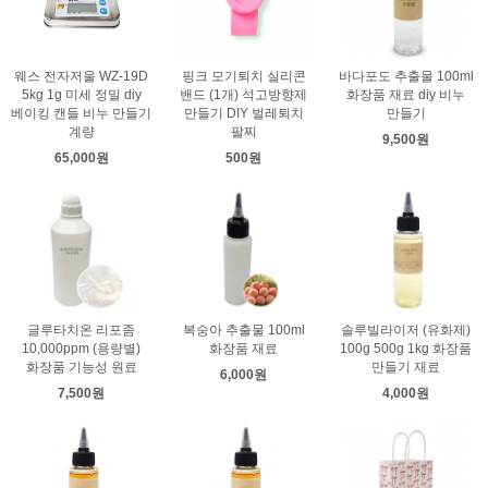
웨스 전자저울 WZ-19D
핑크 모기퇴치 실리콘
바다포도 추출물 100ml
5kg 1g 미세 정밀 diy
밴드 (1개) 석고방향제
화장품 재료 diy 비누
베이킹 캔들 비누 만들기
만들기 DIY 벌레퇴치
만들기
계량
팔찌
9,500원
65,000원
500원
글루타치온 리포좀
복숭아 추출물 100ml
솔루빌라이저 (유화제)
10,000ppm (용량별)
화장품 재료
100g 500g 1kg 화장품
화장품 기능성 원료
만들기 재료
6,000원
7,500원
4,000원