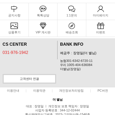
공지사항
톡톡상담
1:1문의
마이페이지
상품후기
VIP 게시판
배송조회
이벤트
CS CENTER
BANK INFO
031-976-1942
예금주 : 장영일(더 별님)
농협301-6342-6720-11
우리 1005-404-636084
더별님(장영일)
고객센터 연결
이용안내
이용약관
개인정보처리방침
PC버전
더 별님
대표 : 장영일 ㅣ 개인정보 보호 책임자 : 장영일
사업자 등록번호 : 344-12-02444
통신판매업신고번호 : 2023-고양일산동-1546호