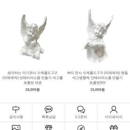
생각하는 아기천사 수제몰드 1구
쁘띠 천사 수제몰드 1구 (자체제작) 캔들
(자체제작) 인테리어소품 만들기 석고틀
석고방향제 인테리어소품 만들기
초콜릿 재료
초콜릿DIY
18,000원
15,000원
공지사항
톡톡상담
1:1문의
마이페이지