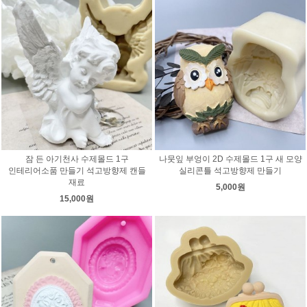
잠 든 아기천사 수제몰드 1구
나뭇잎 부엉이 2D 수제몰드 1구 새 모양
인테리어소품 만들기 석고방향제 캔들
실리콘틀 석고방향제 만들기
재료
5,000원
15,000원