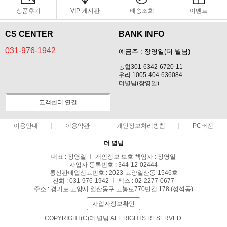
상품후기
VIP 게시판
배송조회
이벤트
CS CENTER
BANK INFO
031-976-1942
예금주 : 장영일(더 별님)
농협301-6342-6720-11
우리 1005-404-636084
더별님(장영일)
고객센터 연결
이용안내
이용약관
개인정보처리방침
PC버전
더 별님
대표 : 장영일 ㅣ 개인정보 보호 책임자 : 장영일
사업자 등록번호 : 344-12-02444
통신판매업신고번호 : 2023-고양일산동-1546호
전화 : 031-976-1942 ㅣ 팩스 : 02-2277-0677
주소 : 경기도 고양시 일산동구 고봉로770번길 178 (성석동)
사업자정보확인
COPYRIGHT(C)더 별님 ALL RIGHTS RESERVED.