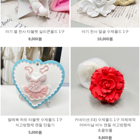
아기 별 천사 타블렛 실리콘몰드 1구
아기 천사 얼굴 수제몰드 1구
8,000원
10,000원
발레복 하트 타블렛 수제몰드 1구
카네이션 (대) 수제몰드 1구 자체제작
석고방향제 캔들 만들기
어버이날 비누 캔들 석고방향제
초콜릿틀
5,000원
9,800원