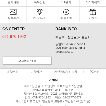
공지사항
톡톡상담
1:1문의
마이페이지
상품후기
VIP 게시판
배송조회
이벤트
CS CENTER
BANK INFO
031-976-1942
예금주 : 장영일(더 별님)
농협301-6342-6720-11
우리 1005-404-636084
더별님(장영일)
고객센터 연결
이용안내
이용약관
개인정보처리방침
PC버전
더 별님
대표 : 장영일 ㅣ 개인정보 보호 책임자 : 장영일
사업자 등록번호 : 344-12-02444
통신판매업신고번호 : 2023-고양일산동-1546호
전화 : 031-976-1942 ㅣ 팩스 : 02-2277-0677
주소 : 경기도 고양시 일산동구 고봉로770번길 178 (성석동)