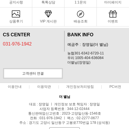
공지사항
톡톡상담
1:1문의
마이페이지
상품후기
VIP 게시판
배송조회
이벤트
CS CENTER
BANK INFO
031-976-1942
예금주 : 장영일(더 별님)
농협301-6342-6720-11
우리 1005-404-636084
더별님(장영일)
고객센터 연결
이용안내
이용약관
개인정보처리방침
PC버전
더 별님
대표 : 장영일 ㅣ 개인정보 보호 책임자 : 장영일
사업자 등록번호 : 344-12-02444
통신판매업신고번호 : 2023-고양일산동-1546호
전화 : 031-976-1942 ㅣ 팩스 : 02-2277-0677
주소 : 경기도 고양시 일산동구 고봉로770번길 178 (성석동)