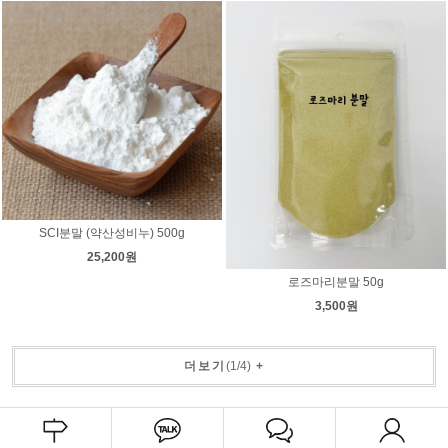
SCI분말 (약산성비누) 500g
25,200원
로즈마리분말 50g
3,500원
더보기
(
1
/
4
)
+