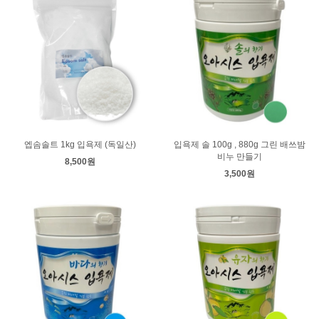
엡솜솔트 1kg 입욕제 (독일산)
입욕제 솔 100g , 880g 그린 배쓰밤
비누 만들기
8,500원
3,500원