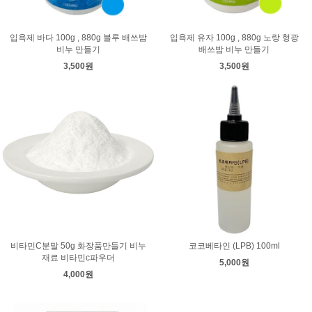
입욕제 바다 100g , 880g 블루 배쓰밤
입욕제 유자 100g , 880g 노랑 형광
비누 만들기
배쓰밤 비누 만들기
3,500원
3,500원
비타민C분말 50g 화장품만들기 비누
코코베타인 (LPB) 100ml
재료 비타민c파우더
5,000원
4,000원