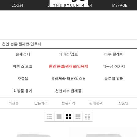
LOGIN
JOIN
ORDER
MYPAGE
천연 분말/원재료/입욕제
손세정제
베이스/염료
비누 클레이
베이스 오일
천연 분말/원재료/입욕제
기능성 첨가제
추출물
유화제/버터류/왁스류
플로럴 워터
화장품 용기
천연비누 완제품
최신순
낮은가격
높은가격
판매순위
상품명