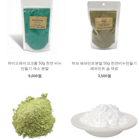
하이드레이크크롬 50g 천연 비누
허브 페파민트분말 50g 천연비누만들기
만들기 색소 분말
페퍼민트 솝 재료
9,000원
3,500원