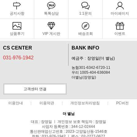
공지사항
톡톡상담
1:1문의
마이페이지
상품후기
VIP 게시판
배송조회
이벤트
CS CENTER
BANK INFO
031-976-1942
예금주 : 장영일(더 별님)
농협301-6342-6720-11
우리 1005-404-636084
더별님(장영일)
고객센터 연결
이용안내
이용약관
개인정보처리방침
PC버전
더 별님
대표 : 장영일 ㅣ 개인정보 보호 책임자 : 장영일
사업자 등록번호 : 344-12-02444
통신판매업신고번호 : 2023-고양일산동-1546호
전화 : 031-976-1942 ㅣ 팩스 : 02-2277-0677