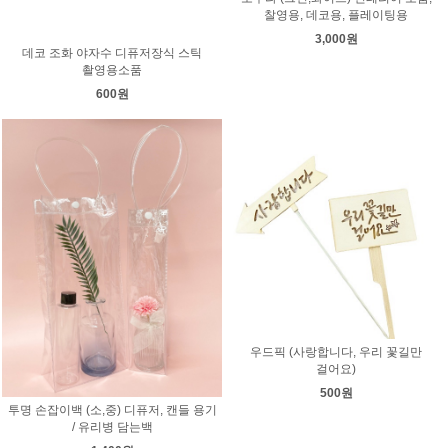
찰영용, 데코용, 플레이팅용
3,000원
데코 조화 야자수 디퓨저장식 스틱
촬영용소품
600원
우드픽 (사랑합니다, 우리 꽃길만
걸어요)
500원
투명 손잡이백 (소,중) 디퓨저, 캔들 용기
/ 유리병 담는백