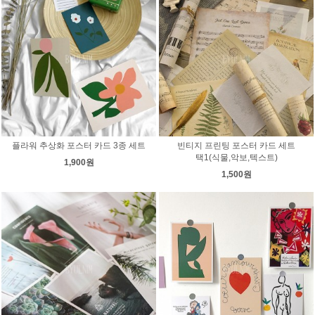
플라워 추상화 포스터 카드 3종 세트
빈티지 프린팅 포스터 카드 세트
택1(식물,악보,텍스트)
1,900원
1,500원