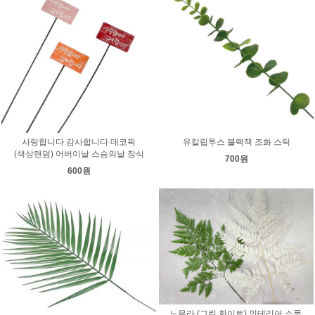
사랑합니다 감사합니다 데코픽
유칼립투스 블랙잭 조화 스틱
(색상랜덤) 어버이날 스승의날 장식
700원
600원
노무라 (그린,화이트) 인테리어 소품,