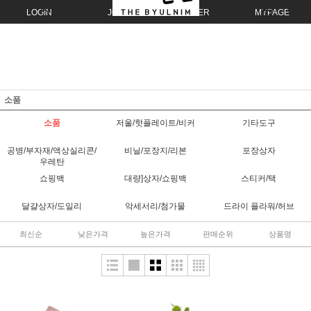
LOGIN
JOIN
ORDER
MYPAGE
소품
소품
저울/핫플레이트/비커
기타도구
공병/부자재/액상실리콘/
비닐/포장지/리본
포장상자
우레탄
쇼핑백
대량]상자/쇼핑백
스티커/택
달걀상자/도일리
악세서리/첨가물
드라이 플라워/허브
최신순
낮은가격
높은가격
판매순위
상품명