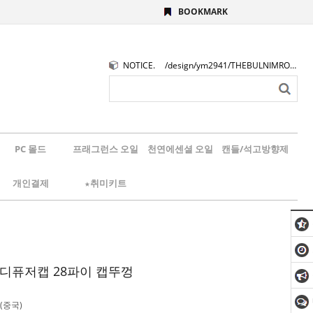
BOOKMARK
NOTICE.
/design/ym2941/THEBULNIMROGO.png
PC 몰드
프래그런스 오일
천연에센셜 오일
캔들/석고방향제
개인결제
★취미키트
 디퓨저캡 28파이 캡뚜껑
(중국)