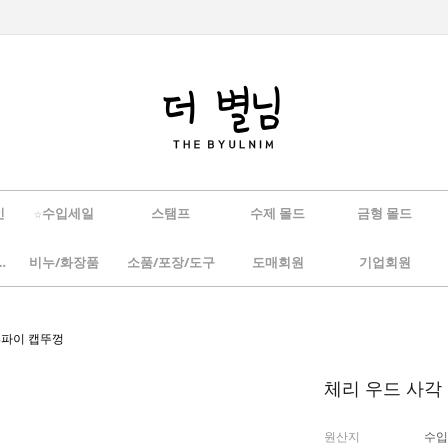
인
☆수입세일
스탬프
수제 몰드
금형 몰드
/하바리움
비누/화장품
소품/포장/도구
도매회원
기업회원
8파이 캡뚜껑
체리 우드 사각
원산지
수입