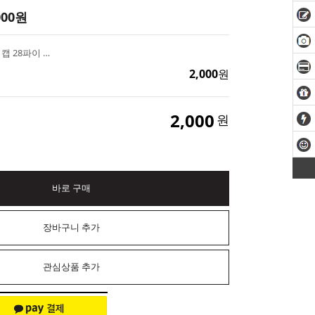
000
원
체리 우드 사각 디퓨저캡 28파이 캡뚜껑
2,000
원
2,000
원
바로 구매
장바구니 추가
관심상품 추가