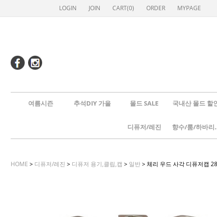
LOGIN
JOIN
CART(
0
)
ORDER
MYPAGE
여름시즌
추석DIY 가을
몰드 SALE
국내산 몰드 할
디퓨저/레진
향수/룸
HOME
>
디퓨저/레진
>
디퓨저 용기,클립,캡
>
일반
> 체리 우드 사각 디퓨저캡 2