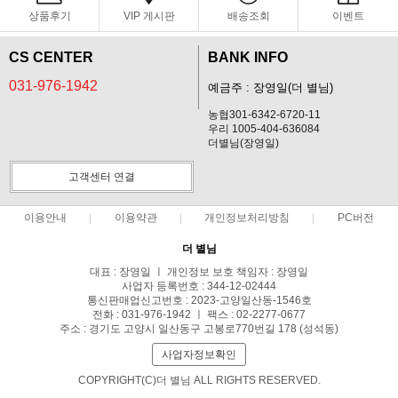
상품후기
VIP 게시판
배송조회
이벤트
CS CENTER
BANK INFO
031-976-1942
예금주 : 장영일(더 별님)
농협301-6342-6720-11
우리 1005-404-636084
더별님(장영일)
고객센터 연결
이용안내
이용약관
개인정보처리방침
PC버전
더 별님
대표 : 장영일 ㅣ 개인정보 보호 책임자 : 장영일
사업자 등록번호 : 344-12-02444
통신판매업신고번호 : 2023-고양일산동-1546호
전화 : 031-976-1942 ㅣ 팩스 : 02-2277-0677
주소 : 경기도 고양시 일산동구 고봉로770번길 178 (성석동)
사업자정보확인
COPYRIGHT(C)더 별님 ALL RIGHTS RESERVED.