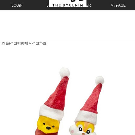
LOGIN
JOIN
ORDER
MYPAGE
캔들/석고방향제
>
석고파츠