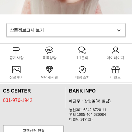
상품정보고시 보기
공지사항
톡톡상담
1:1문의
마이페이지
상품후기
VIP 게시판
배송조회
이벤트
CS CENTER
BANK INFO
031-976-1942
예금주 : 장영일(더 별님)
농협301-6342-6720-11
우리 1005-404-636084
더별님(장영일)
고객센터 연결