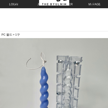
LOGIN
JOIN
ORDER
MYPAGE
PC 몰드
>
1구