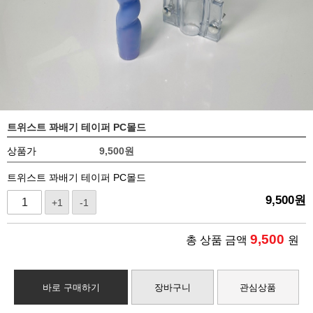
트위스트 꽈배기 테이퍼 PC몰드
상품가
9,500
원
트위스트 꽈배기 테이퍼 PC몰드
9,500
원
+1
-1
9,500
총 상품 금액
원
바로 구매하기
장바구니
관심상품