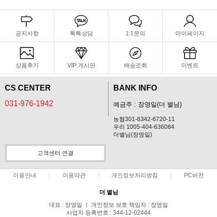
공지사항
톡톡상담
1:1문의
마이페이지
상품후기
VIP 게시판
배송조회
이벤트
CS CENTER
BANK INFO
031-976-1942
예금주 : 장영일(더 별님)
농협301-6342-6720-11
우리 1005-404-636084
더별님(장영일)
고객센터 연결
이용안내
이용약관
개인정보처리방침
PC버전
더 별님
대표 : 장영일 ㅣ 개인정보 보호 책임자 : 장영일
사업자 등록번호 : 344-12-02444