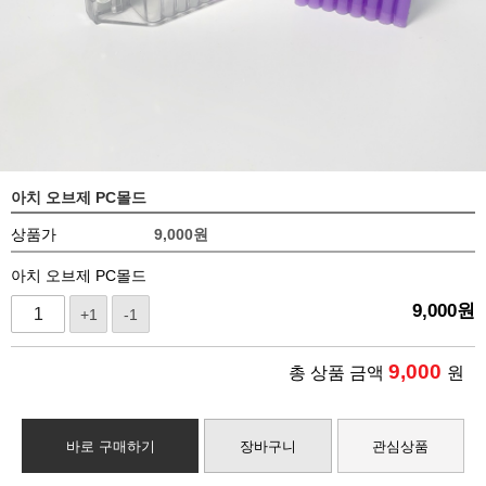
아치 오브제 PC몰드
상품가
9,000
원
아치 오브제 PC몰드
9,000
원
+1
-1
9,000
총 상품 금액
원
바로 구매하기
장바구니
관심상품