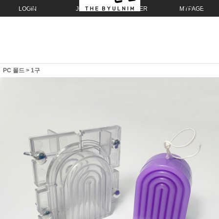
LOGIN
JOIN
ORDER
MYPAGE
PC 몰드
>
1구