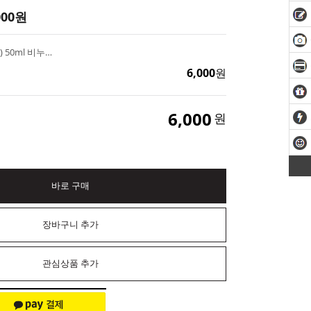
000
원
스쿠알란오일 (식물성) 50ml 비누 화장품 만들기 재료
6,000
원
6,000
원
바로 구매
장바구니 추가
관심상품 추가