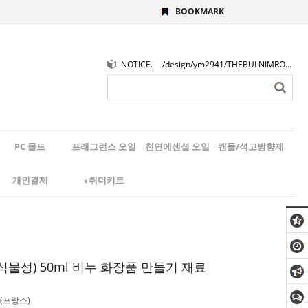
BOOKMARK
NOTICE.
/design/ym2941/THEBULNIMROGO.png
PC 몰드
프래그런스 오일
천연에센셜 오일
캔들/석고방향제
개인결제
★취미키트
물성) 50ml 비누 화장품 만들기 재료
(프랑스)