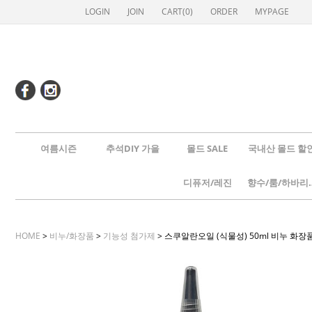
LOGIN
JOIN
CART(
0
)
ORDER
MYPAGE
여름시즌
추석DIY 가을
몰드 SALE
국내산 몰드 할
디퓨저/레진
향수/룸
HOME
>
비누/화장품
>
기능성 첨가제
> 스쿠알란오일 (식물성) 50ml 비누 화장