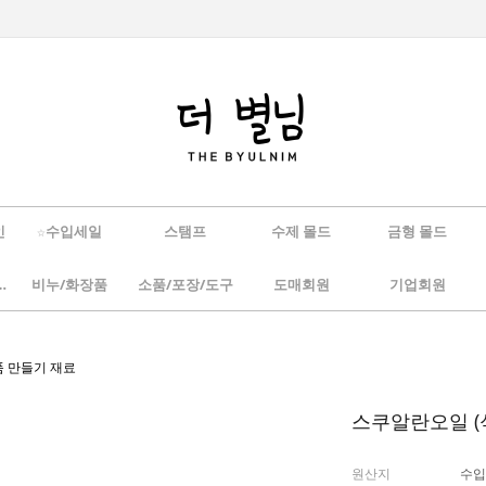
인
☆수입세일
스탬프
수제 몰드
금형 몰드
/하바리움
비누/화장품
소품/포장/도구
도매회원
기업회원
품 만들기 재료
스쿠알란오일 (식
원산지
수입