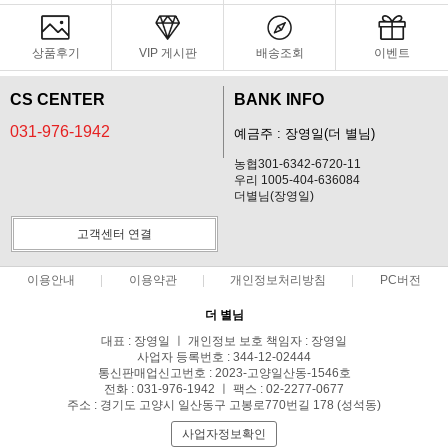
상품후기
VIP 게시판
배송조회
이벤트
CS CENTER
BANK INFO
031-976-1942
예금주 : 장영일(더 별님)
농협301-6342-6720-11
우리 1005-404-636084
더별님(장영일)
고객센터 연결
이용안내
이용약관
개인정보처리방침
PC버전
더 별님
대표 : 장영일 ㅣ 개인정보 보호 책임자 : 장영일
사업자 등록번호 : 344-12-02444
통신판매업신고번호 : 2023-고양일산동-1546호
전화 : 031-976-1942 ㅣ 팩스 : 02-2277-0677
주소 : 경기도 고양시 일산동구 고봉로770번길 178 (성석동)
사업자정보확인