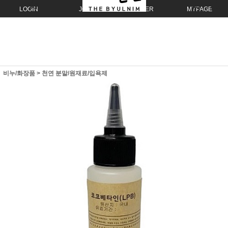
LOGIN
JOIN
ORDER
MYPAGE
비누/화장품
>
천연 분말/원재료/입욕제