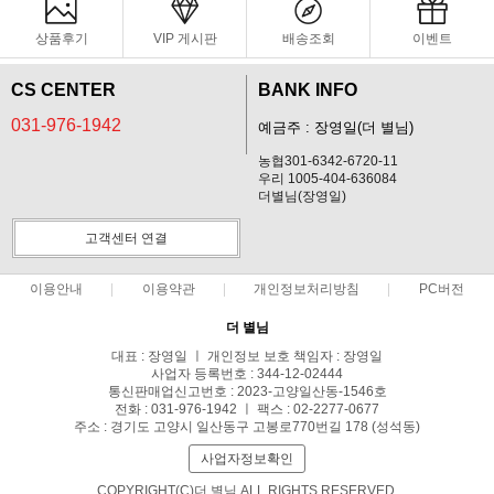
상품후기
VIP 게시판
배송조회
이벤트
CS CENTER
BANK INFO
031-976-1942
예금주 : 장영일(더 별님)
농협301-6342-6720-11
우리 1005-404-636084
더별님(장영일)
고객센터 연결
이용안내
이용약관
개인정보처리방침
PC버전
더 별님
대표 : 장영일 ㅣ 개인정보 보호 책임자 : 장영일
사업자 등록번호 : 344-12-02444
통신판매업신고번호 : 2023-고양일산동-1546호
전화 : 031-976-1942 ㅣ 팩스 : 02-2277-0677
주소 : 경기도 고양시 일산동구 고봉로770번길 178 (성석동)
사업자정보확인
COPYRIGHT(C)더 별님 ALL RIGHTS RESERVED.