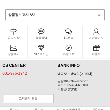
상품정보고시 보기
공지사항
톡톡상담
1:1문의
마이페이지
상품후기
VIP 게시판
배송조회
이벤트
CS CENTER
BANK INFO
031-976-1942
예금주 : 장영일(더 별님)
농협301-6342-6720-11
우리 1005-404-636084
더별님(장영일)
고객센터 연결
이용안내
이용약관
개인정보처리방침
PC버전