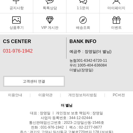
공지사항
톡톡상담
1:1문의
마이페이지
상품후기
VIP 게시판
배송조회
이벤트
CS CENTER
BANK INFO
031-976-1942
예금주 : 장영일(더 별님)
농협301-6342-6720-11
우리 1005-404-636084
더별님(장영일)
고객센터 연결
이용안내
이용약관
개인정보처리방침
PC버전
더 별님
대표 : 장영일 ㅣ 개인정보 보호 책임자 : 장영일
사업자 등록번호 : 344-12-02444
통신판매업신고번호 : 2023-고양일산동-1546호
전화 : 031-976-1942 ㅣ 팩스 : 02-2277-0677
주소 : 경기도 고양시 일산동구 고봉로770번길 178 (성석동)