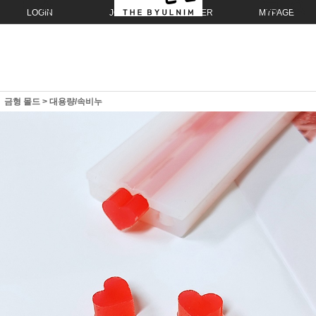
LOGIN
JOIN
ORDER
MYPAGE
금형 몰드
>
대용량/속비누