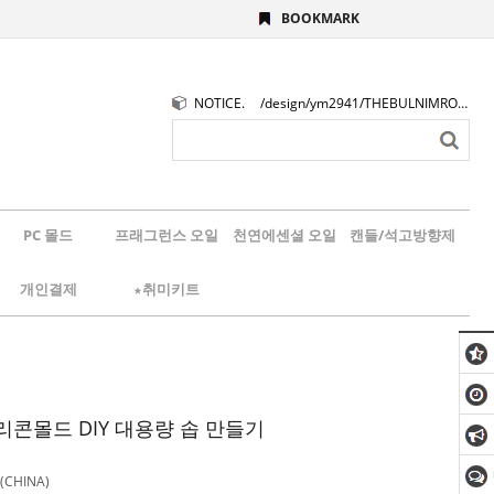
BOOKMARK
NOTICE.
/design/ym2941/THEBULNIMROGO.png
PC 몰드
프래그런스 오일
천연에센셜 오일
캔들/석고방향제
개인결제
★취미키트
리콘몰드 DIY 대용량 솝 만들기
CHINA)