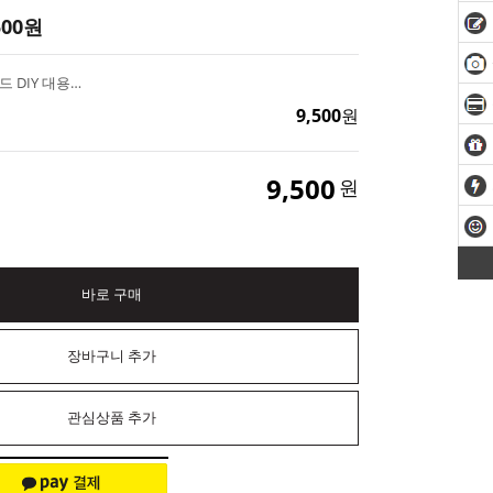
500
원
속비누 하트 실리콘몰드 DIY 대용량 솝 만들기
9,500
원
9,500
원
바로 구매
장바구니 추가
관심상품 추가