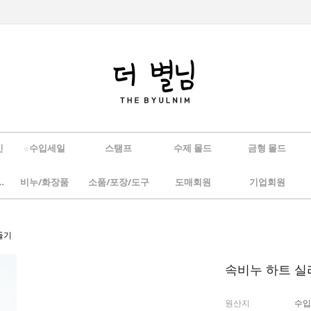
인
☆수입세일
스탬프
수제 몰드
금형 몰드
/하바리움
비누/화장품
소품/포장/도구
도매회원
기업회원
들기
속비누 하트 실
원산지
수입(