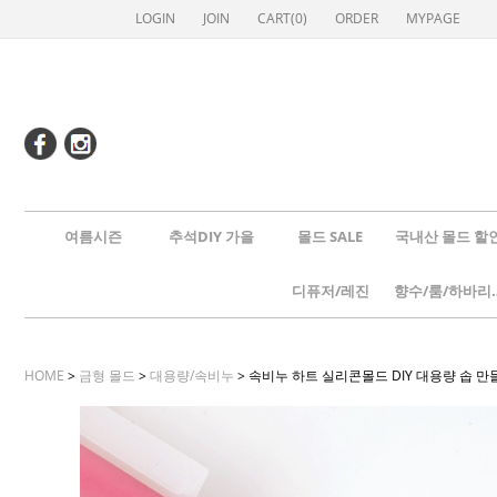
LOGIN
JOIN
CART(
0
)
ORDER
MYPAGE
여름시즌
추석DIY 가을
몰드 SALE
국내산 몰드 할
디퓨저/레진
향수/룸
HOME
>
금형 몰드
>
대용량/속비누
> 속비누 하트 실리콘몰드 DIY 대용량 솝 만