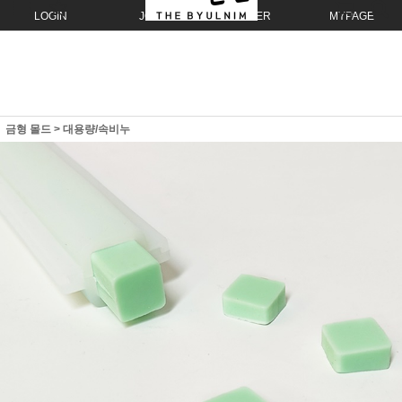
LOGIN
JOIN
ORDER
MYPAGE
금형 몰드
>
대용량/속비누