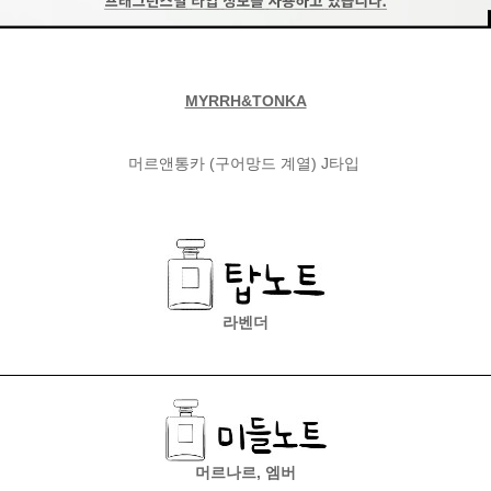
MYRRH&TONKA
머르앤통카 (구어망드 계열) J타입
라벤더
머르나르, 엠버