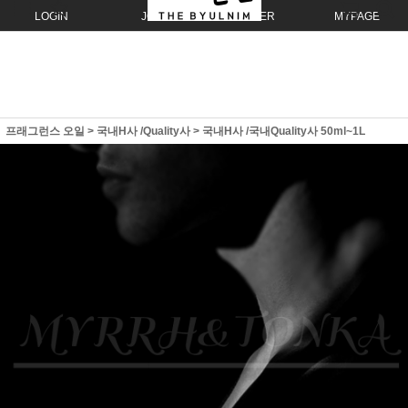
LOGIN
JOIN
ORDER
MYPAGE
프래그런스 오일
>
국내H사 /Quality사
>
국내H사 /국내Quality사 50ml~1L