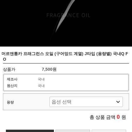
머르앤통카 프래그런스 오일 (구어망드 계열) J타입 (용량별) 국내Q F
O
상품가
7,500원
제조사
국내
원산지
국내
용량
0
총 상품 금액
원