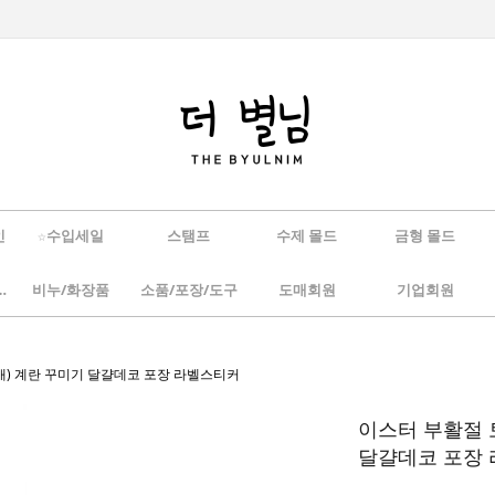
인
☆수입세일
스탬프
수제 몰드
금형 몰드
/하바리움
비누/화장품
소품/포장/도구
도매회원
기업회원
0매) 계란 꾸미기 달걀데코 포장 라벨스티커
이스터 부활절 
달걀데코 포장