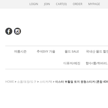
LOGIN
JOIN
CART(
0
)
ORDER
MYPAGE
여름시즌
추석DIY 가을
몰드 SALE
국내산 몰드 할
디퓨저/레진
향수/룸
HOME
>
소품/포장/도구
>
스티커/택
> 이스터 부활절 토끼 원형스티커 (혼합 4