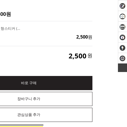
500
원
이스터 부활절 토끼 원형스티커 (혼합 40매) 계란 꾸미기 달걀데코 포장 라벨스티커
2,500
원
2,500
원
바로 구매
장바구니 추가
관심상품 추가