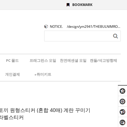
BOOKMARK
NOTICE.
/design/ym2941/THEBULNIMROGO.png
PC 몰드
프래그런스 오일
천연에센셜 오일
캔들/석고방향제
개인결제
★취미키트
토끼 원형스티커 (혼합 40매) 계란 꾸미기
 라벨스티커