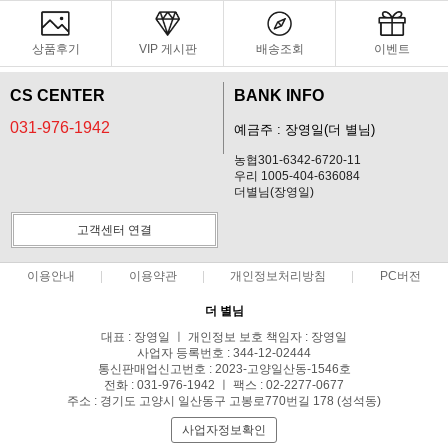
상품후기
VIP 게시판
배송조회
이벤트
CS CENTER
BANK INFO
031-976-1942
예금주 : 장영일(더 별님)
농협301-6342-6720-11
우리 1005-404-636084
더별님(장영일)
고객센터 연결
이용안내
이용약관
개인정보처리방침
PC버전
더 별님
대표 : 장영일 ㅣ 개인정보 보호 책임자 : 장영일
사업자 등록번호 : 344-12-02444
통신판매업신고번호 : 2023-고양일산동-1546호
전화 : 031-976-1942 ㅣ 팩스 : 02-2277-0677
주소 : 경기도 고양시 일산동구 고봉로770번길 178 (성석동)
사업자정보확인