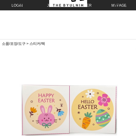
LOGIN
JOIN
ORDER
MYPAGE
소품/포장/도구
>
스티커/택