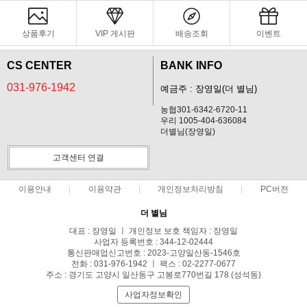
상품후기
VIP 게시판
배송조회
이벤트
CS CENTER
BANK INFO
031-976-1942
예금주 : 장영일(더 별님)
농협301-6342-6720-11
우리 1005-404-636084
더별님(장영일)
고객센터 연결
이용안내
이용약관
개인정보처리방침
PC버전
더 별님
대표 : 장영일 ㅣ 개인정보 보호 책임자 : 장영일
사업자 등록번호 : 344-12-02444
통신판매업신고번호 : 2023-고양일산동-1546호
전화 : 031-976-1942 ㅣ 팩스 : 02-2277-0677
주소 : 경기도 고양시 일산동구 고봉로770번길 178 (성석동)
사업자정보확인