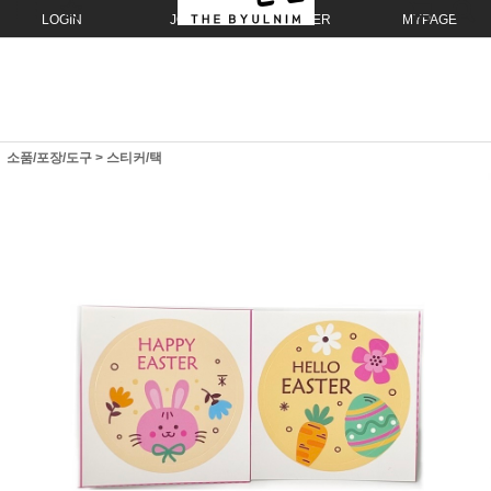
LOGIN
JOIN
ORDER
MYPAGE
소품/포장/도구
>
스티커/택