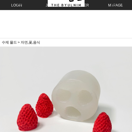
LOGIN
JOIN
ORDER
MYPAGE
수제 몰드
>
자연,꽃,음식