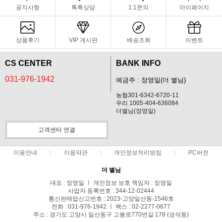
공지사항
톡톡상담
1:1문의
마이페이지
상품후기
VIP 게시판
배송조회
이벤트
CS CENTER
BANK INFO
031-976-1942
예금주 : 장영일(더 별님)
농협301-6342-6720-11
우리 1005-404-636084
더별님(장영일)
고객센터 연결
이용안내
이용약관
개인정보처리방침
PC버전
더 별님
대표 : 장영일 ㅣ 개인정보 보호 책임자 : 장영일
사업자 등록번호 : 344-12-02444
통신판매업신고번호 : 2023-고양일산동-1546호
전화 : 031-976-1942 ㅣ 팩스 : 02-2277-0677
주소 : 경기도 고양시 일산동구 고봉로770번길 178 (성석동)