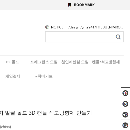
BOOKMARK
NOTICE.
/design/ym2941/THEBULNIMROGO.png
PC 몰드
프래그런스 오일
천연에센셜 오일
캔들/석고방향제
개인결제
★취미키트
지 얼굴 몰드 3D 캔들 석고방향제 만들기
china)