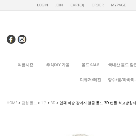
LOGIN
JOIN
CART(
0
)
ORDER
MYPAGE
여름시즌
추석DIY 가을
몰드 SALE
국내산 몰드 할
디퓨저/레진
향수/룸
HOME
>
금형 몰드
>
1구
>
3D
> 입체 비숑 강아지 얼굴 몰드 3D 캔들 석고방향