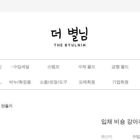
인
☆수입세일
스탬프
수제 몰드
금형 몰드
/하바리움
비누/화장품
소품/포장/도구
도매회원
기업회원
제 만들기
입체 비숑 강아
원산지
수입(