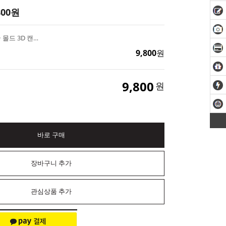
800
원
입체 비숑 강아지 얼굴 몰드 3D 캔들 석고방향제 만들기
9,800
원
9,800
원
바로 구매
장바구니 추가
관심상품 추가