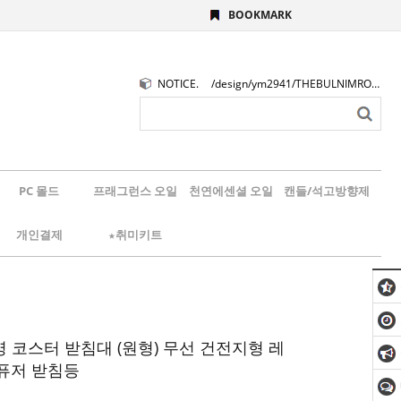
BOOKMARK
NOTICE.
/design/ym2941/THEBULNIMROGO.png
PC 몰드
프래그런스 오일
천연에센셜 오일
캔들/석고방향제
개인결제
★취미키트
명 코스터 받침대 (원형) 무선 건전지형 레
퓨저 받침등