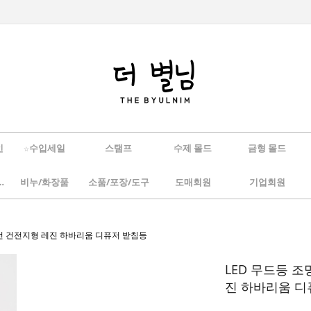
인
☆수입세일
스탬프
수제 몰드
금형 몰드
/하바리움
비누/화장품
소품/포장/도구
도매회원
기업회원
 무선 건전지형 레진 하바리움 디퓨저 받침등
LED 무드등 조
진 하바리움 디