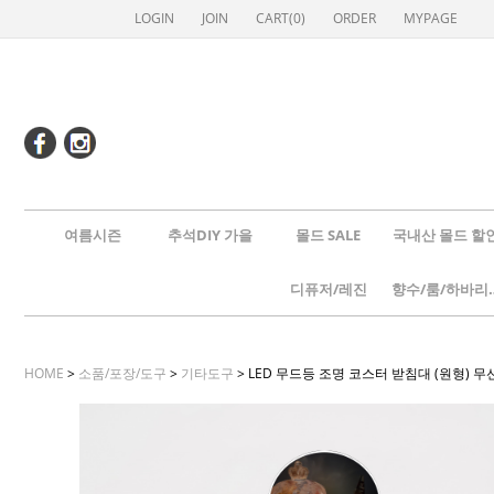
LOGIN
JOIN
CART(
0
)
ORDER
MYPAGE
여름시즌
추석DIY 가을
몰드 SALE
국내산 몰드 할
디퓨저/레진
향수/룸
HOME
>
소품/포장/도구
>
기타도구
> LED 무드등 조명 코스터 받침대 (원형)