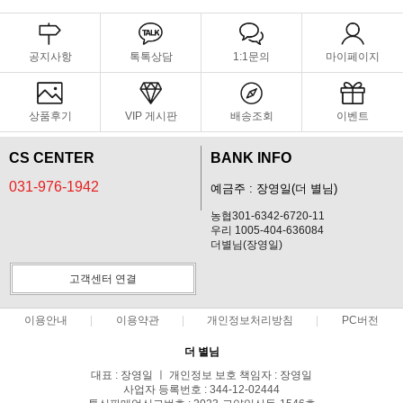
공지사항
톡톡상담
1:1문의
마이페이지
상품후기
VIP 게시판
배송조회
이벤트
CS CENTER
BANK INFO
031-976-1942
예금주 : 장영일(더 별님)
농협301-6342-6720-11
우리 1005-404-636084
더별님(장영일)
고객센터 연결
이용안내
이용약관
개인정보처리방침
PC버전
더 별님
대표 : 장영일 ㅣ 개인정보 보호 책임자 : 장영일
사업자 등록번호 : 344-12-02444