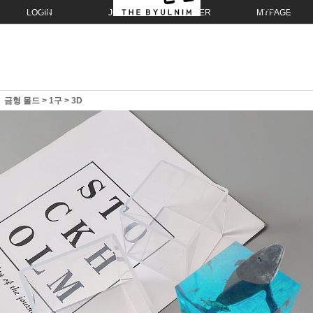
LOGIN
JOIN
ORDER
MYPAGE
금형 몰드
>
1구
>
3D