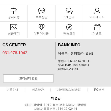
공지사항
톡톡상담
1:1문의
마이페이지
상품후기
VIP 게시판
배송조회
이벤트
CS CENTER
BANK INFO
031-976-1942
예금주 : 장영일(더 별님)
농협301-6342-6720-11
우리 1005-404-636084
더별님(장영일)
고객센터 연결
이용안내
이용약관
개인정보처리방침
PC버전
더 별님
대표 : 장영일 ㅣ 개인정보 보호 책임자 : 장영일
사업자 등록번호 : 344-12-02444