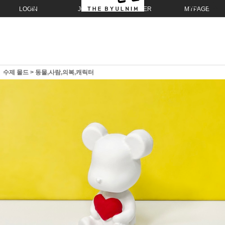
LOGIN
JOIN
ORDER
MYPAGE
수제 몰드
>
동물,사람,의복,캐릭터