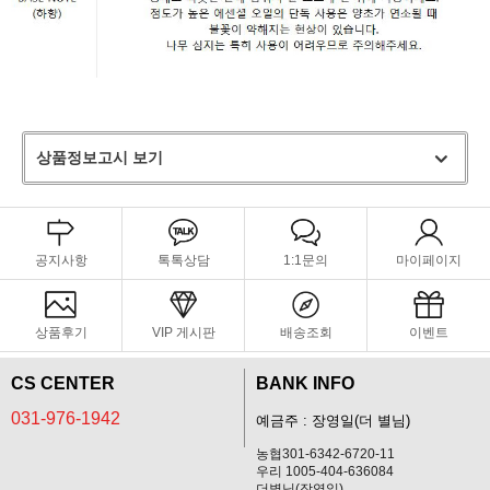
상품정보고시 보기
공지사항
톡톡상담
1:1문의
마이페이지
상품후기
VIP 게시판
배송조회
이벤트
CS CENTER
BANK INFO
031-976-1942
예금주 : 장영일(더 별님)
농협301-6342-6720-11
우리 1005-404-636084
더별님(장영일)