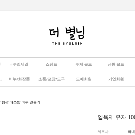
인
☆수입세일
스탬프
수제 몰드
금형 몰드
/하바리움
비누/화장품
소품/포장/도구
도매회원
기업회원
 노랑 형광 배쓰밤 비누 만들기
입욕제 유자 10
제조사
국내