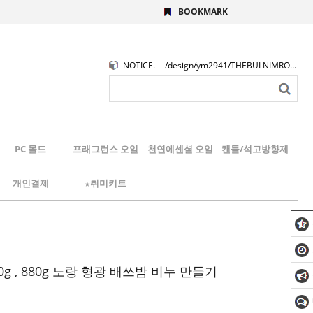
BOOKMARK
NOTICE.
/design/ym2941/THEBULNIMROGO.png
PC 몰드
프래그런스 오일
천연에센셜 오일
캔들/석고방향제
개인결제
★취미키트
0g , 880g 노랑 형광 배쓰밤 비누 만들기