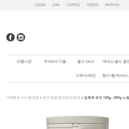
LOGIN
JOIN
CART(
0
)
ORDER
MYPAGE
여름시즌
추석DIY 가을
몰드 SALE
국내산 몰드 할
디퓨저/레진
향수/룸
HOME
>
비누/화장품
>
천연 분말/원재료/입욕제
> 입욕제 유자 100g , 880g