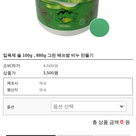
입욕제 솔 100g , 880g 그린 배쓰밤 비누 만들기
소비자가
4,500원
상품가
3,500원
제조사
국내
원산지
국내
옵션
0
총 상품 금액
원