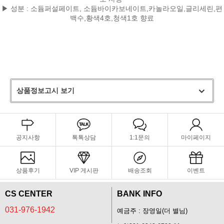
▶ 성분 : 소듐퍼설페이트, 소듐바이카보네이트,카놀라오일,글리세린,편
백수,황색4호,청색1호 향료
상품정보고시 보기
공지사항
톡톡상담
1:1문의
마이페이지
상품후기
VIP 게시판
배송조회
이벤트
CS CENTER
BANK INFO
031-976-1942
예금주 : 장영일(더 별님)