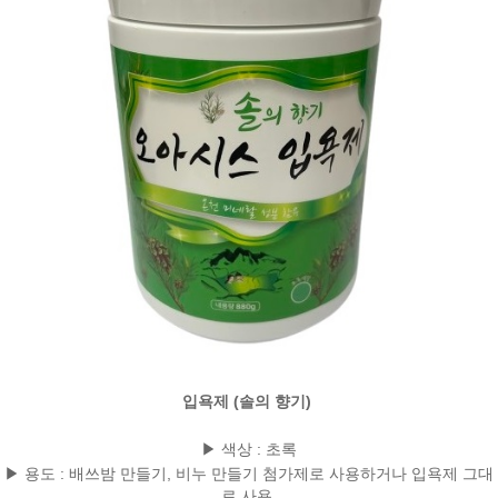
입욕제 (
솔의
향기)
▶ 색상 :
초록
▶ 용도 :
배쓰밤 만들기, 비누 만들기 첨가제로 사용하거나 입욕제 그대
로 사용