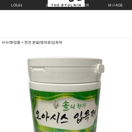
LOGIN
JOIN
ORDER
MYPAGE
비누/화장품
>
천연 분말/원재료/입욕제