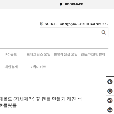
BOOKMARK
NOTICE.
/design/ym2941/THEBULNIMROGO.png
PC 몰드
프래그런스 오일
천연에센셜 오일
캔들/석고방향제
개인결제
★취미키트
제몰드 (자체제작) 꽃 캔들 만들기 레진 석
 초콜릿틀