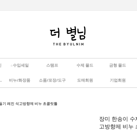
인
☆수입세일
스탬프
수제 몰드
금형 몰드
/하바리움
비누/화장품
소품/포장/도구
도매회원
기업회원
만들기 레진 석고방향제 비누 초콜릿틀
장미 한송이 수
고방향제 비누