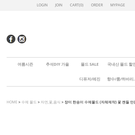
LOGIN
JOIN
CART(
0
)
ORDER
MYPAGE
여름시즌
추석DIY 가을
몰드 SALE
국내산 몰드 할
디퓨저/레진
향수/룸
HOME
>
수제 몰드
>
자연,꽃,음식
> 장미 한송이 수제몰드 (자체제작) 꽃 캔들 