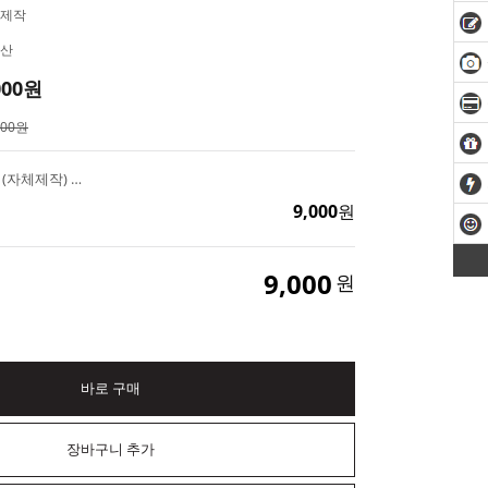
제작
산
000
원
000원
장미 한송이 수제몰드 (자체제작) 꽃 캔들 만들기 레진 석고방향제 비누 초콜릿틀
9,000
원
9,000
원
바로 구매
장바구니 추가